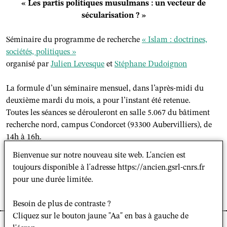
« Les partis politiques musulmans : un vecteur de
sécularisation ? »
Séminaire du programme de
recherche
« Islam : doctrines,
sociétés, politiques »
organisé par
Julien Levesque
et
Stéphane Dudoignon
La formule d’un séminaire mensuel, dans l’après-midi du
deuxième mardi du mois, a pour l’instant été retenue.
Toutes les séances se dérouleront en salle 5.067 du bâtiment
recherche nord, campus Condorcet (93300 Aubervilliers), de
14h à 16h.
Bienvenue sur notre nouveau site web. L'ancien est
Affiche format pdf
toujours disponible à l'adresse https://ancien.gsrl-cnrs.fr
pour une durée limitée.
Lien de connexion visioconférence sur inscription :
gsrl.idsp@gmail.com
Besoin de plus de contraste ?
Cliquez sur le bouton jaune "Aa" en bas à gauche de
Calendrier du séminaire pour