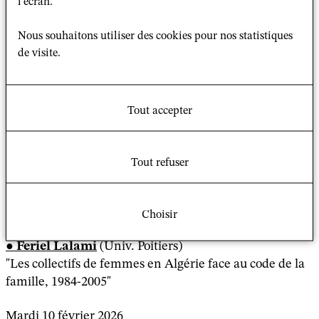
l'écran.
l’année 2025–26
Nous souhaitons utiliser des cookies pour nos statistiques
Mardi 18 novembre 2025
de visite.
Julien Levesque
(CNRS-GSRL)
"Se référer de la religion et participer de son retrait :
éléments de littérature sur la notion de sécularisation"
Tout accepter
Mardi 16 décembre 2025
Denis Pelletier
(EPHE/PSL-GSRL)
Tout refuser
"Les formes de mobilisation du registre « catholique »
dans l’espace politique"
Choisir
Mardi 13 janvier 2026
Feriel Lalami
(Univ. Poitiers)
"Les collectifs de femmes en Algérie face au code de la
famille, 1984-2005"
Mardi 10 février 2026