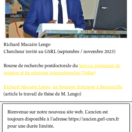
Richard Macaire Lengo
Chercheur invité au GSRL (septembre / novembre 2023)
Bourse de recherche postdoctorale du
Service protestant de
mission et de relations internationales (Défap)
Richard Macaire Lengo, un boursier distingué à Brazzaville
(article le travail de thèse de M. Lengo)
Le GSRL est heureux d’accueillir Richard Macaire
Bienvenue sur notre nouveau site web. L'ancien est
Lengo, docteur en sociologie, maître assistant en
toujours disponible à l'adresse https://ancien.gsrl-cnrs.fr
sociologie faculté de lettres arts et sciences humaines
pour une durée limitée.