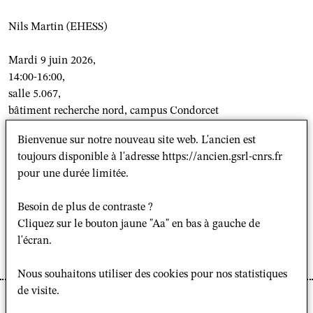
Nils Martin (EHESS)
Mardi 9 juin 2026,
14:00-16:00,
salle 5.067,
bâtiment recherche nord, campus Condorcet
Bienvenue sur notre nouveau site web. L'ancien est
Lien de connexion visioconférence sur inscription
toujours disponible à l'adresse https://ancien.gsrl-cnrs.fr
:
gsrl.idsp@gmail.com
pour une durée limitée.
Séminaire de recherche « Les partis politiques musulmans : un
Besoin de plus de contraste ?
vecteur de sécularisation ? »
Cliquez sur le bouton jaune "Aa" en bas à gauche de
Année II (2025-26), Séance 8
l'écran.
Programme 2025-26 du séminaire
Nous souhaitons utiliser des cookies pour nos statistiques
de visite.
Séculariser le soufisme dans