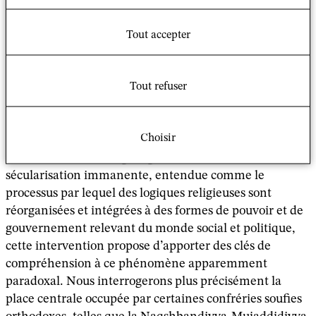
le champ étatique :
les Talibans et la
Tout accepter
construction d’une frontière sociale
avec le salafisme
Tout refuser
Nils Martin (EHESS)
Choisir
Et si le régime taliban contribuait malgré lui à la
sécularisation du clergé afghan ? À travers la notion de
sécularisation immanente, entendue comme le
processus par lequel des logiques religieuses sont
réorganisées et intégrées à des formes de pouvoir et de
gouvernement relevant du monde social et politique,
cette intervention propose d’apporter des clés de
compréhension à ce phénomène apparemment
paradoxal. Nous interrogerons plus précisément la
place centrale occupée par certaines confréries soufies