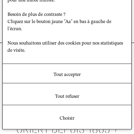
TECHNIQUES OF
pour une durée limitée.
SPIRITUAL EXPERIENCE.
Besoin de plus de contraste ?
Cliquez sur le bouton jaune "Aa" en bas à gauche de
WEST AND EAST
l'écran.
Nous souhaitons utiliser des cookies pour nos statistiques
de visite.
LA BIBLE EN ARABE AU
XIXE SIÈCLE : QUELS
Tout accepter
ENJEUX POUR LE
CHRISTIANISME ET
Tout refuser
L’ISLAM DANS LA
SOCIÉTÉ DU PROCHE
Choisir
ORIENT DEPUIS 1865 ?