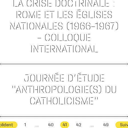
LA CRISE DOCTRINALE :
ROME ET LES ÉGLISES
NATIONALES (1966-1967)
– COLLOQUE
INTERNATIONAL
JOURNÉE D’ÉTUDE
"ANTHROPOLOGIE(S) DU
CATHOLICISME"
cédent
1
…
40
41
42
…
49
Sui
Navigation