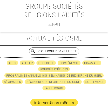
GROUPE SOCIÉTÉS
RELIGIONS LAÏCITÉS
MENU
ACTUALITÉS GSRL
RECHERCHER DANS LE SITE
TOUT
ATELIER
COLLOQUE
CONFÉRENCE
HOMMAGE
JOURNÉE D'ÉTUDES
PROGRAMMES ANNUELS DES SÉMINAIRES DE RECHERCHE DU GSRL
SÉMINAIRES
SÉMINAIRES DE RECHERCHE DU GSRL
SOUTENANCE
TABLE RONDE
interventions médias