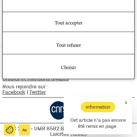
Propos recueillis par Sébastien de Courtois.
Lire l'article sur le site de
Le Point
.
Tout accepter
Tout refuser
Bâtiment Recherche Nord
Campus Condorcet
14 Cours des Humanités
Choisir
93322 Aubervilliers
Crédits et mentions légales
Nous rejoindre sur :
Facebook
|
Twitter
x
information
Cet article n'a pas encore
été remis en page.
© 2021 – UMR 8582 Groupe Sociétés, Religions,
Aa
Laïcités (GSRL)