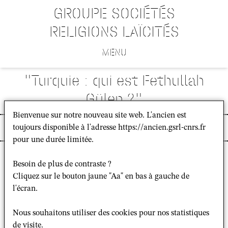
GROUPE SOCIÉTÉS
RELIGIONS LAÏCITÉS
MENU
"Turquie : qui est Fethullah
Gülen ?"
Bienvenue sur notre nouveau site web. L'ancien est
toujours disponible à l'adresse https://ancien.gsrl-cnrs.fr
interventions médias
pour une durée limitée.
Besoin de plus de contraste ?
Article publié sur
Le Point
du 22/8/2016
Cliquez sur le bouton jaune "Aa" en bas à gauche de
l'écran.
Selon Recep Tayyip Erdogan, Gülen est un traître.
Rencontre avec Thierry Zarcone (CNRS), grand
Nous souhaitons utiliser des cookies pour nos statistiques
spécialiste de l'islam dans le monde turc.
de visite.