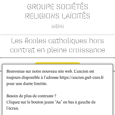
GROUPE SOCIÉTÉS
RELIGIONS LAÏCITÉS
MENU
Les écoles catholiques hors
contrat en pleine croissance
interventions médias
Bienvenue sur notre nouveau site web. L'ancien est
toujours disponible à l'adresse https://ancien.gsrl-cnrs.fr
"Entre 200 et 300 établissements primaires et secondaires
pour une durée limitée.
se disant catholiques fonctionnent hors contrat
d’association avec l’État. Rares sont ceux qui demandent
Besoin de plus de contraste ?
la reconnaissance canonique à l’évêque".
Cliquez sur le bouton jaune "Aa" en bas à gauche de
Le journal
La Croix
publie une interview sur les écoles
l'écran.
catholiques hors contrat à Sara Teinturier, auteur d’une