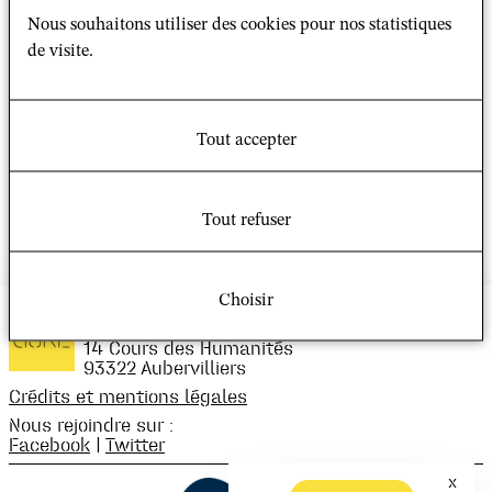
thèse en sciences politiques sur l’enseignement privé et
Nous souhaitons utiliser des cookies pour nos statistiques
actuellement chercheure post-doctorante dans le cadre
de visite.
du projet Religion et Diversité (CRSH, Canada) à
l’université de Montréal.
Lire
l'interview sur le site de
La Croix.
Tout accepter
Tout refuser
Choisir
Bâtiment Recherche Nord
Campus Condorcet
14 Cours des Humanités
93322 Aubervilliers
Crédits et mentions légales
Nous rejoindre sur :
Facebook
|
Twitter
x