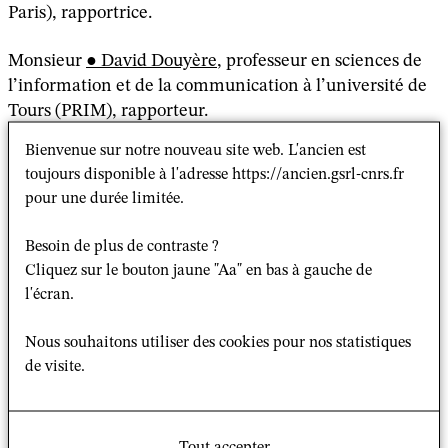
Paris), rapportrice.
Monsieur
David Douyère
, professeur en sciences de
l’information et de la communication à l’université de
Tours (PRIM), rapporteur.
Bienvenue sur notre nouveau site web. L'ancien est
Monsieur
Charles Mercier
, professeur en histoire
toujours disponible à l'adresse https://ancien.gsrl-cnrs.fr
contemporaine à l’université de Bordeaux (LACES),
pour une durée limitée.
directeur de thèse.
Besoin de plus de contraste ?
Monsieur
Denis Pelletier
, directeur d’études en
Cliquez sur le bouton jaune "Aa" en bas à gauche de
histoire à l'EPHE (GSRL, CNRS), examinateur.
l'écran.
Madame
Corinne Valasik
, maîtresse de conférences
Nous souhaitons utiliser des cookies pour nos statistiques
en sociologie à l’Institut catholique de Paris (GSRL),
de visite.
examinatrice.
Résumé
Tout accepter