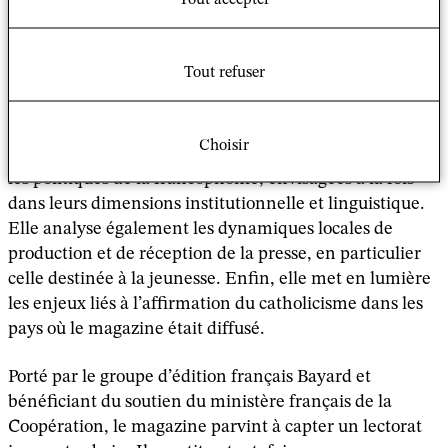
Publication franco-africaine diffusée de 1993 à 2014,
principalement dans les pays francophones
Tout refuser
subsahariens, Planète Jeunes constitue un objet
médiatique au croisement des logiques éducatives,
culturelles, religieuses et géopolitiques. L’étude
Choisir
s’intéresse aux interactions entre l’héritage colonial et
les politiques de la francophonie, envisagées à la fois
dans leurs dimensions institutionnelle et linguistique.
Elle analyse également les dynamiques locales de
production et de réception de la presse, en particulier
celle destinée à la jeunesse. Enfin, elle met en lumière
les enjeux liés à l’affirmation du catholicisme dans les
pays où le magazine était diffusé.
Porté par le groupe d’édition français Bayard et
bénéficiant du soutien du ministère français de la
Coopération, le magazine parvint à capter un lectorat