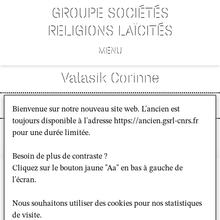
GROUPE SOCIÉTÉS
RELIGIONS LAÏCITÉS
MENU
Valasik Corinne
Enseignant-chercheur autre
Bienvenue sur notre nouveau site web. L'ancien est
toujours disponible à l'adresse https://ancien.gsrl-cnrs.fr
pour une durée limitée.
Besoin de plus de contraste ?
Bâtiment Recherche Nord
Cliquez sur le bouton jaune "Aa" en bas à gauche de
Campus Condorcet
l'écran.
14 Cours des Humanités
93322 Aubervilliers
Nous souhaitons utiliser des cookies pour nos statistiques
Crédits et mentions légales
de visite.