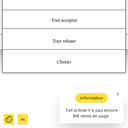
Nous rejoindre sur :
Facebook
|
Twitter
Tout accepter
© 2021 – UMR 8582 Groupe Sociétés, Religions,
Tout refuser
Laïcités (GSRL)
Choisir
x
information
Cet article n'a pas encore
été remis en page.
Aa