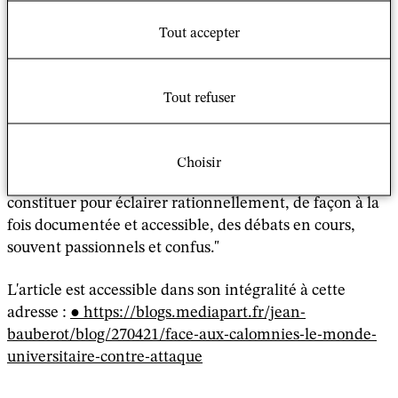
Vidal et plus généralement à tout ce qui a été "écrit ces
derniers mois pour délégitimer l'approche universitaire
Tout accepter
des sciences sociales et humaines".
"Que n’a-t-on pas dit et écrit ces derniers mois pour
Tout refuser
délégitimer l’approche universitaire des sciences
sociales et humaines ! Pendant ce temps, paraissent
trois ouvrages (signés Michel Wieviorka, Patrick Weil et
Choisir
François Héran) qui montrent l’apport qu’elle peut
constituer pour éclairer rationnellement, de façon à la
fois documentée et accessible, des débats en cours,
souvent passionnels et confus."
L'article est accessible dans son intégralité à cette
adresse :
https://blogs.mediapart.fr/jean-
bauberot/blog/270421/face-aux-calomnies-le-monde-
universitaire-contre-attaque