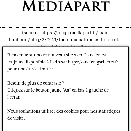
(source : https://blogs.mediapart.fr/jean-
bauberot/blog/270421/face-aux-calomnies-le-monde-
universitaire-contre-attaque)
Bienvenue sur notre nouveau site web. L'ancien est
toujours disponible à l'adresse https://ancien.gsrl-cnrs.fr
Jean Baubérot
a publié sur le site de
Médiapart
pour une durée limitée.
une tribune intitulée
"Face aux calomnies, le monde
universitaire contre-attaque"
. Il y parle de trois
Besoin de plus de contraste ?
ouvrages, l'un de Michel Wieviorka (
Racisme,
Cliquez sur le bouton jaune "Aa" en bas à gauche de
antisémitisme, antiracisme
), l'autre de Patrick Weil
l'écran.
(
De la laïcité en
France
), et le dernier de François
Héran (
Lettre aux professeurs sur la liberté
Nous souhaitons utiliser des cookies pour nos statistiques
d'expression
). Il se sert de ces trois parutions comme des
de visite.
réponses aux propos extravagants tenus par la ministre