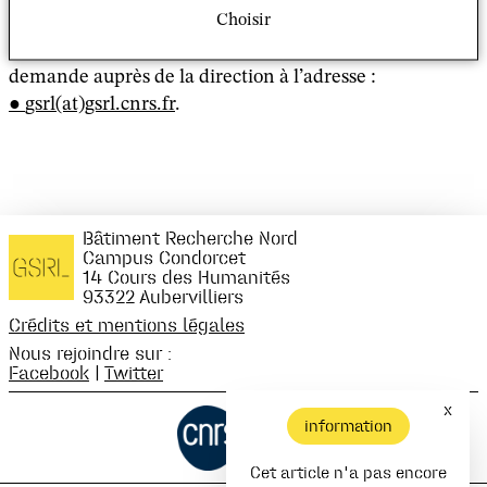
Choisir
membres du GSRL. Les membres extérieurs au
laboratoire devront pour y assister en faire une
demande auprès de la direction à l’adresse :
gsrl(at)gsrl.cnrs.fr
.
Bâtiment Recherche Nord
Campus Condorcet
14 Cours des Humanités
93322 Aubervilliers
Crédits et mentions légales
Nous rejoindre sur :
Facebook
|
Twitter
x
information
Cet article n'a pas encore