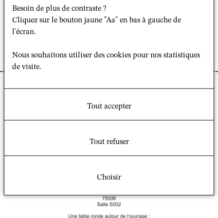
Axe transversal
« Judaismes contemporains, religion, culture,
Besoin de plus de contraste ?
migration: approche comparatiste »
Cliquez sur le bouton jaune "Aa" en bas à gauche de
l'écran.
Pour recevoir le lien Zoom pour cette conférence, veuillez
contacter
Nous souhaitons utiliser des cookies pour nos statistiques
Nadia Malinovich :
nadia.malinovich@ephe.sorbonne.fr
de visite.
Tout accepter
Tout refuser
Choisir