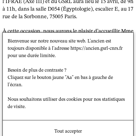
l’IFRAE (Axe III) et du GSRL aura lieu le 15 avril, de 9h
à 11h, dans la salle D054 (Égyptologie), escalier E, au 17
rue de la Sorbonne, 75005 Paris.
À cette occasion, nous aurons le plaisir d’accueillir Mme
Xie Yijun
謝奕君
(EPHE-PSL/GSRL) en tant
Bienvenue sur notre nouveau site web. L'ancien est
qu’intervenante. Doctorante sous la direction de M.
toujours disponible à l'adresse https://ancien.gsrl-cnrs.fr
Vincent Goossaert
(EPHE/GSRL) et en cotutelle avec
pour une durée limitée.
Mme
Paola Calanca
(EFEO), elle prépare une thèse
portant sur le culte des
ong ya
(王爺) dans la société
Besoin de plus de contraste ?
hokkien. Ses recherches de terrain récentes feront
Cliquez sur le bouton jaune "Aa" en bas à gauche de
l’objet d’une communication intitulée :
l'écran.
« Naviguer avec les
Nous souhaitons utiliser des cookies pour nos statistiques
dieux : une étude
de visite.
de cas sur les
pratiques religieuses des bateliers
Tout accepter
hokkien en Chine »