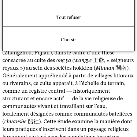
Résumé
Tout refuser
Cette communication présente des résultats
préliminaires issus d’une enquête ethnographique
Choisir
menée dans le bassin du fleuve Jiulong 九龍江
(Zhangzhou, Fujian), dans le cadre d’une thèse
consacrée au culte des
ong ya (wangye
王爺, « seigneurs
royaux ») au sein des sociétés hokkien (
Minnan
閩南).
Généralement appréhendé à partir de villages littoraux
ou riverains, ce culte apparaît, à l’échelle du terrain,
comme un registre central — historiquement
structurant et encore actif — de la vie religieuse de
communautés vivant et travaillant sur l’eau,
localement désignées comme communautés batelières
(
chuanshe
船社). Cette étude examine la manière dont
leurs pratiques s’inscrivent dans un paysage religieux
largement partagé avec les populations terrestres