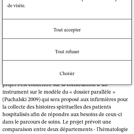
sanitaire du Covid19. Les thèmes principaux de l'étude
de visite.
sont la diversité religieuse et la relation entre
spiritualité et soins dans le cadre hospitalier. La
religiosité et la spiritualité sont envisagées en termes de
Tout accepter
valeurs, de croyances, de comportements et d'identité
de l'individu.
Tout refuser
La connaissance des besoins religieux et/ou spirituels
du patient par les professionnels de santé permet de
créer des interventions spécifiques et de jouer sur la
Choisir
relation infirmier-patient (Lazenby 2018). Ainsi, le
projet s’est concentré sur la construction d’un
instrument sur le modèle du « dossier parallèle »
(Puchalski 2009) qui sera proposé aux infirmières pour
la collecte des histoires spirituelles des patients
hospitalisés afin de répondre aux besoins de ceux-ci
dans le parcours de soins. Le projet prévoit une
comparaison entre deux départements - l'hématologie