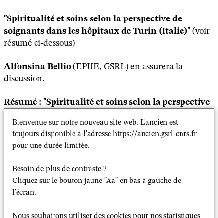
"Spiritualité et soins selon la perspective de
soignants dans les hôpitaux
de Turin (Italie)"
(voir
résumé ci-dessous)
Alfonsina Bellio
(EPHE, GSRL) en assurera la
discussion.
Résumé : "Spiritualité et soins selon la perspective
de soignants dans les hôpitaux
de Turin (Italie)"
Bienvenue sur notre nouveau site web. L'ancien est
toujours disponible à l'adresse https://ancien.gsrl-cnrs.fr
Le projet "Religions à l'hôpital. Intégrer la spiritualité et
pour une durée limitée.
la médecine dans les pratiques de soins" propose une
étude qualitative mobilisant la méthode de
Besoin de plus de contraste ?
l’observation. Il est réalisé par un groupe de recherche
Cliquez sur le bouton jaune "Aa" en bas à gauche de
appartenant au Département Cultures, Politique et
l'écran.
Société de l'Université de Turin. Il a été élaboré et
approuvé au cours de l'année 2018, avant l'urgence
Nous souhaitons utiliser des cookies pour nos statistiques