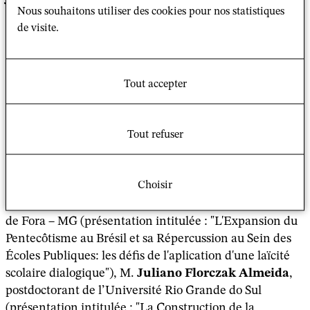
Nous souhaitons utiliser des cookies pour nos statistiques
actuellement en mission au GSRL dans le cadre d’un
de visite.
contrat franco-brésilien. Il nous ont fait une
présentation de leurs recherches autour des questions
religion/politique et religion/éducation au Brésil.
Tout accepter
M.
Dullo
, professeur à l’Université Rio Grande do Sul
(présentation intitulée : “The gender of laicidade:
public morality in the formation of Brazilian
Tout refuser
secularity”)
, M
Jóvirson José Milagres
, postdoctorant
du programme de post-graduation en Science de la
Choisir
Religion de l’Université Juiz de Fora (PPCIR/UFJF), et
professeur du Réseau Publique d’Enseignement de Juiz
de Fora – MG (présentation intitulée : "L'Expansion du
Pentecôtisme au Brésil et sa Répercussion au Sein des
Écoles Publiques: les défis de l'aplication d'une laïcité
scolaire dialogique"), M.
Juliano Florczak Almeida
,
postdoctorant de l’Université Rio Grande do Sul
(présentation intitulée : "La Construction de la