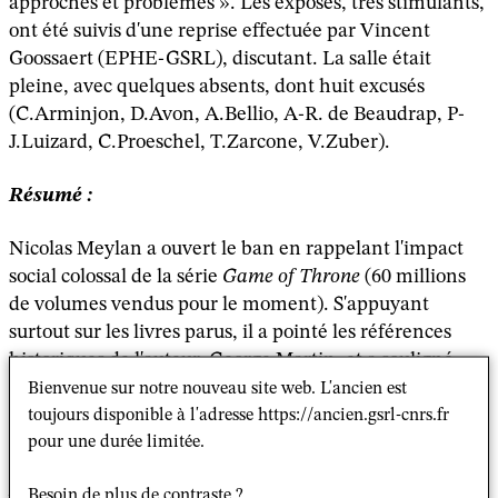
approches et problèmes ». Les exposés, très stimulants,
ont été suivis d'une reprise effectuée par Vincent
Goossaert (EPHE-GSRL), discutant. La salle était
pleine, avec quelques absents, dont huit excusés
(C.Arminjon, D.Avon, A.Bellio, A-R. de Beaudrap, P-
J.Luizard, C.Proeschel, T.Zarcone, V.Zuber).
Résumé :
Nicolas Meylan a ouvert le ban en rappelant l'impact
social colossal de la série
Game of Throne
(60 millions
de volumes vendus pour le moment). S'appuyant
surtout sur les livres parus, il a pointé les références
historiques de l'auteur, George Martin, et a souligné
l'ampleur des interprétations possibles. Il a notamment
Bienvenue sur notre nouveau site web. L'ancien est
mentionné l'ouvrage
Le trône de fer ou le pouvoir de
toujours disponible à l'adresse https://ancien.gsrl-cnrs.fr
pour une durée limitée.
sang
de Stéphane Rolet (Presses Universitaires François
Rabelais, 2014). Il pointe, chez George Martin, la
Besoin de plus de contraste ?