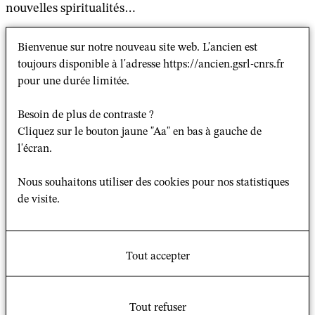
nouvelles spiritualités…
Sur chacun de ces terrains, les questionnements
Bienvenue sur notre nouveau site web. L'ancien est
ouverts dans cet axe porteront sur les changements
toujours disponible à l'adresse https://ancien.gsrl-cnrs.fr
sociétaux et religieux liés au genre (passés ou présents) :
pour une durée limitée.
l’évolution des discours et des normes, l’accroissement
ou la remise en cause des libertés sexuelles, les espaces
Besoin de plus de contraste ?
de mixité sexuée.....
Cliquez sur le bouton jaune "Aa" en bas à gauche de
Ils porteront également sur les mobilisations et débats
l'écran.
féministes et LGBT+ internes ou externes aux mondes
religieux.
Nous souhaitons utiliser des cookies pour nos statistiques
de visite.
Il s’agira également d’explorer les nouvelles approches
en sciences sociales liées à ces questions et à leur
déploiement en contexte d’ « ultra modernité »
(interrogation sur les féminités et masculinités,
Tout accepter
binarité/non-binarité, transidentités...).
Plusieurs approches de genre seront convoquées pour
Tout refuser