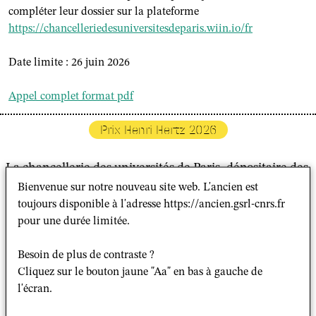
compléter leur dossier sur la plateforme
https://chancelleriedesuniversitesdeparis.wiin.io/fr
Date limite : 26 juin 2026
Appel complet format pdf
Prix Henri Hertz 2026
La chancellerie des universités de Paris, dépositaire des
traditions de l’ancienne Université de Paris, attribue
Bienvenue sur notre nouveau site web. L'ancien est
chaque année, des prix, bourses et subventions
toujours disponible à l'adresse https://ancien.gsrl-cnrs.fr
provenant de dons ou de legs qui lui ont été consentis.
pour une durée limitée.
Présentation du prix
Besoin de plus de contraste ?
Cliquez sur le bouton jaune "Aa" en bas à gauche de
l'écran.
La chancellerie des universités de Paris décerne, depuis
1986, le prix Henri Hertz. Il récompense, selon la