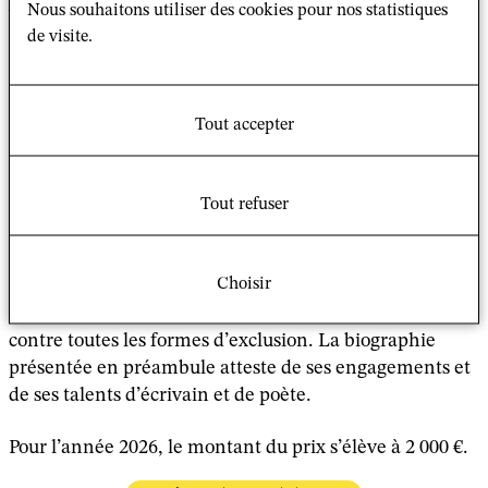
Nous souhaitons utiliser des cookies pour nos statistiques
volonté d’Emma Hertz, veuve de l’écrivain « la
de visite.
meilleure œuvre qui lui sera soumise par un étudiant
[…], propre à faire connaître ou comprendre les
préoccupations éthiques et civiques du courant et du
milieu auxquels a appartenu Monsieur Henri Hertz, ou
Tout accepter
à reprendre dans une œuvre de création, les
inspirations de ce courant et de ce milieu. » Cette
référence ne doit pas être interprétée comme
Tout refuser
impliquant une exclusivité au profit d’une origine,
d’une confession ou d’une idéologie déterminée. Les
Choisir
préoccupations éthiques et civiques
chères à Henri Hertz, concernent notamment la lutte
contre toutes les formes d’exclusion. La biographie
présentée en préambule atteste de ses engagements et
de ses talents d’écrivain et de poète.
Pour l’année 2026, le montant du prix s’élève à 2 000 €.