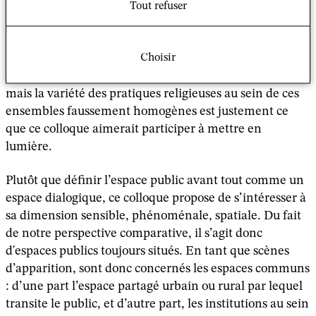
américains et européens dans lesquels le catholicisme a
Tout refuser
été institutionnellement hégémonique dans le passé
(ou continue à l’être). Cette limitation vise uniquement
Choisir
à établir un dénominateur commun afin de faciliter la
comparaison entre ces deux espaces géographiques,
mais la variété des pratiques religieuses au sein de ces
ensembles faussement homogènes est justement ce
que ce colloque aimerait participer à mettre en
lumière.
Plutôt que définir l’espace public avant tout comme un
espace dialogique, ce colloque propose de s’intéresser à
sa dimension sensible, phénoménale, spatiale. Du fait
de notre perspective comparative, il s’agit donc
d'espaces publics toujours situés. En tant que scènes
d’apparition, sont donc concernés les espaces communs
: d’une part l’espace partagé urbain ou rural par lequel
transite le public, et d’autre part, les institutions au sein