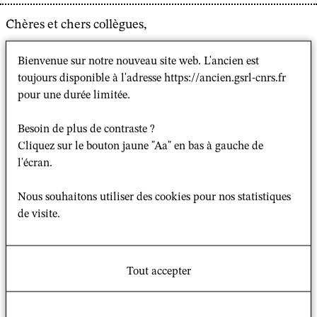
Chères et chers collègues,
Nous avons le plaisir de vous faire part de la
Bienvenue sur notre nouveau site web. L'ancien est
prolongation juqu'au 15 juillet 2026 de l’appel à
toujours disponible à l'adresse https://ancien.gsrl-cnrs.fr
communication pour le colloque international «
pour une durée limitée.
Pratiques religieuses dans l’espace public (PratEs),
Amérique latine et Europe » co-organisé par l’ANR
Besoin de plus de contraste ?
Cliquez sur le bouton jaune "Aa" en bas à gauche de
ReligiS, l’Institut des Amériques (IdA) et les
l'écran.
laboratoires CéSor (UMR 8216), CREDA (UMR 7227) et
GSRL (UMR 8582). Le colloque PratEs se tiendra les 2
Nous souhaitons utiliser des cookies pour nos statistiques
et 3 mars 2027 sur le Campus Condorcet (Aubervilliers)
de visite.
et en hybride.
Nous en profitons pour souligner que les travaux sur
toutes les traditions confessionnelles ou rituelles sont
Tout accepter
les bienvenus, tant que le cadre dans lequel ces
traditions sont étudiées est celui des pays latino-