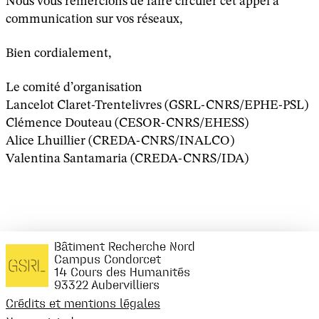
Nous vous remercions de faire circuler cet appel à
communication sur vos réseaux,
Bien cordialement,
Le comité d’organisation
Lancelot Claret-Trentelivres (GSRL-CNRS/EPHE-PSL)
Clémence Douteau (CESOR-CNRS/EHESS)
Alice Lhuillier (CREDA-CNRS/INALCO)
Valentina Santamaria (CREDA-CNRS/IDA)
Bâtiment Recherche Nord
Campus Condorcet
14 Cours des Humanités
93322 Aubervilliers
Crédits et mentions légales