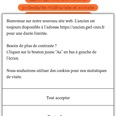
protestante millénariste et sioniste
: Le Mouvement Missionnaire
Bienvenue sur notre nouveau site web. L'ancien est
Intérieur Laïque, Préface de
toujours disponible à l'adresse https://ancien.gsrl-cnrs.fr
Régis Dericquebourg, Théologie et
pour une durée limitée.
Vie politique de la
Besoin de plus de contraste ?
terre, Paris, L’Harmattan, 2015
Cliquez sur le bouton jaune "Aa" en bas à gauche de
l'écran.
Le Mouvement Missionnaire Intérieur Laïque (MMIL),
fondé aux Etats-Unis en 1918 par Paul Samuel Léo
Nous souhaitons utiliser des cookies pour nos statistiques
Johnson, est issu des Etudiants de la Bible de Charles
de visite.
Taze Russell dont la mort provoqua la naissance d’une
soixantaine de mouvements dont le plus connu est
l’association des Témoins de Jéhovah. Cet ouvrage
Tout accepter
reprend l’essentiel des recherches menées dans le
cadre d’une thèse de doctorat à partir d’archives
privées, de témoignages et des sources imprimées des