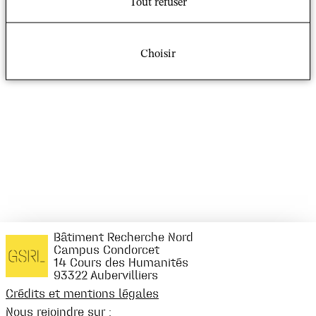
Tout refuser
oeuvres des fondateurs.
Pour plus d’information : http://www.editions-
harmattan.fr/index.asp?
Choisir
navig=catalogue&obj=livre&no=47913
Bâtiment Recherche Nord
Campus Condorcet
14 Cours des Humanités
93322 Aubervilliers
Crédits et mentions légales
Nous rejoindre sur :