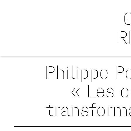
R
Philippe P
« Les c
transforma