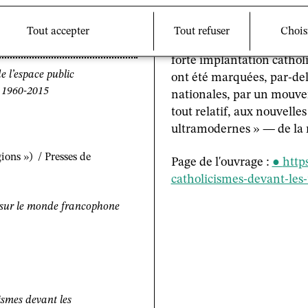
contraire reconduit la rés
stratégie depuis le grand 
Tout accepter
Tout refuser
Chois
présentée nous introduit d
forte implantation catholi
e l’espace public
ont été marquées, par-del
 1960-2015
nationales, par un mouve
tout relatif, aux nouvell
ultramodernes » — de la 
gions ») / Presses de
Page de l'ouvrage :
http
catholicismes-devant-les
e sur le monde francophone
ismes devant les