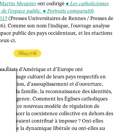
-Martin Meunier
ont codirigé
Les catholicismes
 de l’espace public.
Portraits comparatifs
015
(Presses Universitaires de Rennes / Presses de
26). Comme son nom l'indique, l'ouvrage analyse
space public des pays occidentaux, et les réactions
ceux-ci.
Résumé
les États d’Amérique et d’Europe ont
e paysage culturel de leurs pays respectifs en
d’inclusion, d’assouplissement et d’ouverture,
it de la famille, la reconnaissance des identités,
les et de genre. Comment les Églises catholiques
i devant ce nouveau modèle de régulation de
uit à placer la coexistence collective en dehors des
’elles avaient contribué à imposer ? Ont-elles
ment de la dynamique libérale ou ont-elles au