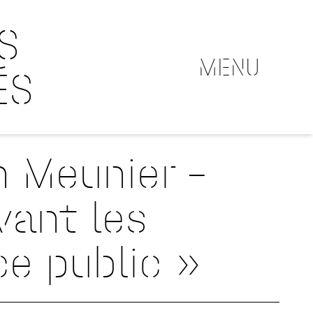
S
MENU
ÉS
n Meunier –
vant les
ce public »