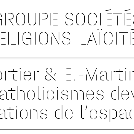
GROUPE SOCIÉTÉ
ELIGIONS LAÏCIT
ortier & E.-Marti
atholicismes de
tions de l’espa