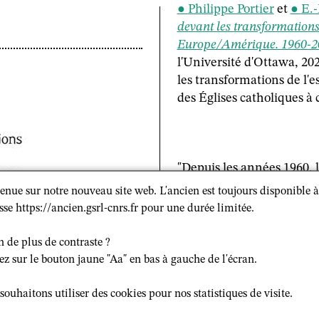
Philippe Portier
et
E.
devant les transformations
Europe/Amérique. 1960-2
l'Université d'Ottawa, 20
les transformations de l'e
des Églises catholiques à 
"Depuis les années 1960, 
profondément transformé l
enue sur notre nouveau site web. L'ancien est toujours disponible à
adoptant des législations 
sse https://ancien.gsrl-cnrs.fr pour une durée limitée.
touchant notamment le dro
les discriminations socia
n de plus de contraste ?
nationales ont-elles réag
ez sur le bouton jaune "Aa" en bas à gauche de l'écran.
l’espace public qui a cond
normes traditionnelles qu
souhaitons utiliser des cookies pour nos statistiques de visite.
accepté cet approfondisse