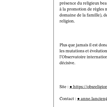
présence du religieux bea
à la promotion de règles m
domaine de la famille), de
religion.
Plus que jamais il est don
les mutations et évolution
l’Observatoire internation
décisive.
Site :
https://obsreligion
Contact :
anne.lancien@