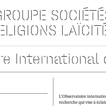
GROUPE SOCIÉTÉ
ELIGIONS LAÏCIT
e International 
L’Observatoire internati
recherche qui vise à écla