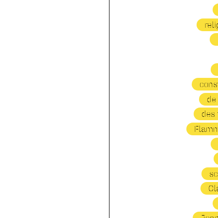
rel
cons
de
des 
Flamma
sc
Cl