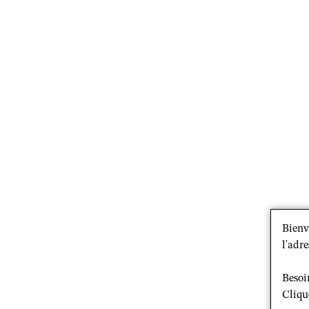
Bienv
l'adre
Besoi
Cliqu