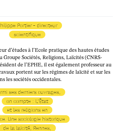
hilippe Portier - directeur
scientifique
teur d’études à l’Ecole pratique des hautes études
u Groupe Sociétés, Religions, Laïcités (CNRS-
sident de l’EPHE, il est également professeur au
avaux portent sur les régimes de laïcité et sur les
s les sociétés occidentales.
rmi ses derniers ouvrages,
on compte : L’État
et les religions en
ce. Une sociologie historique
de la laïcité, Rennes,