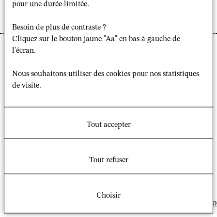
pour une durée limitée.
Besoin de plus de contraste ?
Cliquez sur le bouton jaune "Aa" en bas à gauche de
l'écran.
La rencontre commune
"Perceptions plurielles de la
laïcité par la société civile"
organisée par les
Nous souhaitons utiliser des cookies pour nos statistiques
programmes "Laïcités, Etats et sociétés", "Islam,
de visite.
Politique, sociétés et doctrines" et "Religions et sociétés
en Asie" du GSRL, prévue initialement le 15 janvier,
aura lieu
mercredi 6 mai 2020, de 10h30 à 15h
, salle
Tout accepter
3.03 du Centre des Colloques, Campus Condorcet
(voir
programme joint).
Tout refuser
Programme de la rencontre
Contacts: M.-
Choisir
D. Even (
mdaeven@gmail.com
), A. Vermande (
anto