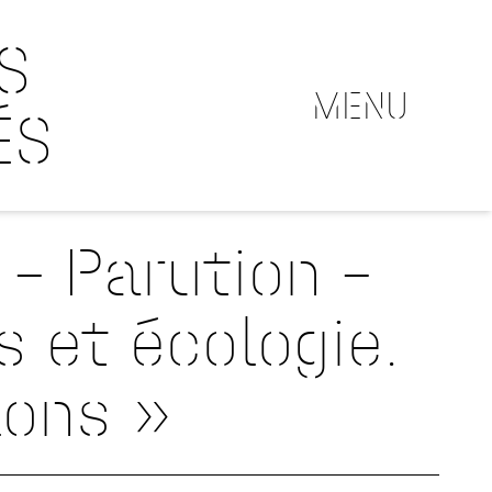
S
MENU
ÉS
– Parution –
s et écologie.
lons »