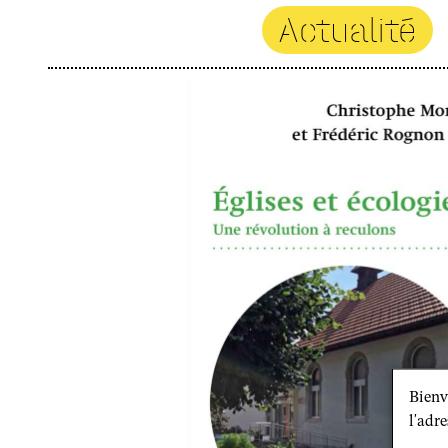
Actualité
Bienv
l'adre