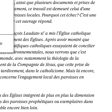
réation», ainsi que plusieurs documents et prises de
heureusement, ce travail est demeuré celui d’une
é les paroisses locales. Pourquoi cet échec? C’est une
laquelle cet ouvrage répond.
ape François Laudato si’ a mis l’Église catholique
erdissement des Églises. Après avoir montré que
ir
rs scientifiques catholiques essayaient de concilier
ances environnementales, nous verrons que c’est
 monde, avec notamment la théologie de la
ment de la Compagnie de Jésus, que cette prise de
, tardivement, dans le catholicisme. Mais là encore,
 concerne l’engagement local des paroisses en
s des Églises intègrent de plus en plus la dimension
s des paroisses prophétiques ou exemplaires dans
le encore bien loin.