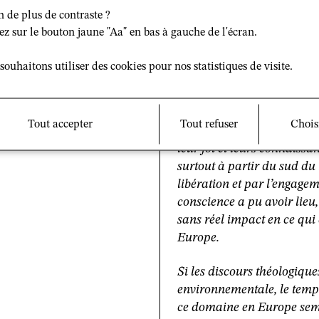
paix et sauvegarde de la c
n de plus de contraste ?
position théologiques. Mal
ez sur le bouton jaune "Aa" en bas à gauche de l'écran.
élite. Il n’a jamais concern
des premières questions à 
souhaitons utiliser des cookies pour nos statistiques de visite.
Ensuite, l’encyclique du p
au centre de l’agenda du v
Tout accepter
Tout refuser
Chois
déjà au XIXe siècle plusieu
ise-et-ecologie.html
leur foi et leurs connaiss
surtout à partir du sud du
libération et par l’engage
conscience a pu avoir lieu
sans réel impact en ce qui
Europe.
Si les discours théologique
environnementale, le temp
ce domaine en Europe semb