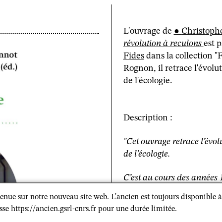
L'ouvrage de
Christoph
révolution à reculons
est 
Fides
dans la collection "
Rognon, il retrace l'évolu
de l'écologie.
Description :
"Cet ouvrage retrace l’évol
de l’écologie.
C’est au cours des années 
identifient un lien possibl
enue sur notre nouveau site web. L'ancien est toujours disponible à
importante réflexion a ét
sse https://ancien.gsrl-cnrs.fr pour une durée limitée.
Elle a débouché sur un pr