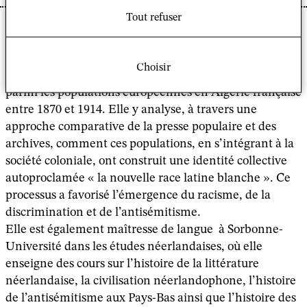
Tout refuser
Eline van Erdewijk est doctorante en histoire moderne
à l’École Pratique des Hautes Études (EPHE) et en
études moyen-orientales à l’Université de Groningen.
Choisir
Sa thèse explore l’émergence de l’antisémitisme racial
parmi les populations européennes en Algérie française
entre 1870 et 1914. Elle y analyse, à travers une
approche comparative de la presse populaire et des
archives, comment ces populations, en s’intégrant à la
société coloniale, ont construit une identité collective
autoproclamée « la nouvelle race latine blanche ». Ce
processus a favorisé l’émergence du racisme, de la
discrimination et de l’antisémitisme.
Elle est également maîtresse de langue à Sorbonne-
Université dans les études néerlandaises, où elle
enseigne des cours sur l’histoire de la littérature
néerlandaise, la civilisation néerlandophone, l’histoire
de l’antisémitisme aux Pays-Bas ainsi que l’histoire des