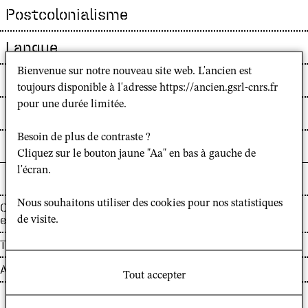
Postcolonialisme
Langue
Bienvenue sur notre nouveau site web. L'ancien est
Littérature
toujours disponible à l'adresse https://ancien.gsrl-cnrs.fr
pour une durée limitée.
Histoire culturelle et politique
Besoin de plus de contraste ?
Antisémitisme
Cliquez sur le bouton jaune "Aa" en bas à gauche de
l'écran.
COORDONNÉES
Nous souhaitons utiliser des cookies pour nos statistiques
Courriel :
eline.van-erdewijk@etu.ephe.psl.eu
de visite.
Téléphone :
Adresse :
Tout accepter
PROFIL