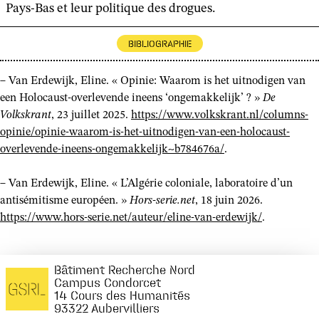
Pays-Bas et leur politique des drogues.
BIBLIOGRAPHIE
– Van Erdewijk, Eline. « Opinie: Waarom is het uitnodigen van
een Holocaust-overlevende ineens ‘ongemakkelijk’ ? »
De
Volkskrant
, 23 juillet 2025.
https://www.volkskrant.nl/columns-
opinie/opinie-waarom-is-het-uitnodigen-van-een-holocaust-
overlevende-ineens-ongemakkelijk~b784676a/
.
– Van Erdewijk, Eline. « L’Algérie coloniale, laboratoire d’un
antisémitisme européen. »
Hors-serie.net
, 18 juin 2026.
https://www.hors-serie.net/auteur/eline-van-erdewijk/
.
Bâtiment Recherche Nord
Campus Condorcet
14 Cours des Humanités
93322 Aubervilliers