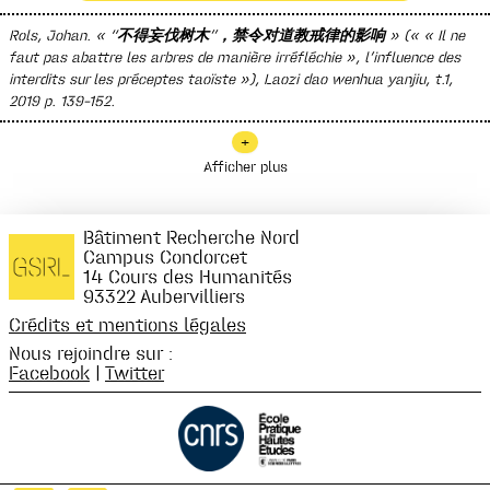
Rols, Johan. « “不得妄伐树木”，禁令对道教戒律的影响 » (« « Il ne
faut pas abattre les arbres de manière irréfléchie », l’influence des
interdits sur les préceptes taoïste »),
Laozi dao wenhua yanjiu
, t.1,
2019 p. 139-152.
+
Afficher plus
Bâtiment Recherche Nord
Campus Condorcet
14 Cours des Humanités
93322 Aubervilliers
Crédits et mentions légales
Nous rejoindre sur :
Facebook
|
Twitter