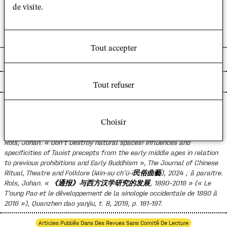
de visite.
en histoire des systèmes de pensée et des religions
depuis 2021. Il est actuellement docteur associé au
GSRL-CNRS et chercheur associé au CRCAO-CNRS.
Tout accepter
BIBLIOGRAPHIE
Articles Publiés Dans Des Revues À Comité De Lecture
Tout refuser
Rols, Johan. « Qu’est-ce que l’éthique environnementale dans la Chine
antique. L’histoire d’une morale religieuse et de desseins politiques »
dans
Mosaïque
(20/2023), 2024, en ligne :
http://www.peren-
Choisir
revues.fr/mosaique/2442
(consulté le 7 février 2024)
Rols, Johan. « Don’t Destroy natural spaces! Influences and
specificities of Taoist precepts from the early middle ages in relation
to previous prohibitions and Early Buddhism »,
The Journal of Chinese
Ritual, Theatre and Folklore
(
Min-su ch’ü-i
民俗曲藝), 2024 ; à paraitre.
Rols, Johan. « 《通报》与西方汉学研究的发展, 1890-2016 » (« Le
T’oung Pao
et le développement de la sinologie occidentale de 1890 à
2016 »),
Quanzhen dao yanjiu
, t. 8, 2019, p. 181-197.
Articles Publiés Dans Des Revues Sans Comité De Lecture