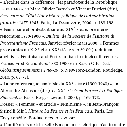
« L’égalité dans la différence : les paradoxes de la République,
1880-1940 », in Marc Olivier Baruch et Vincent Duclert (dir.),
Serviteurs de l’État Une histoire politique de l’administration
française 1875-1945
, Paris, La Découverte, 2000, p. 183-198.
e
« Féminisme et protestantisme au XIX
siècle, premières
rencontres 1830-1900 »,
Bulletin de la Société de l’Histoire du
Protestantisme Français
, Janvier-février-mars 2000, « Femmes
e
e
protestantes au XIX
et au XX
siècle », p.69-89 (traduit en
anglais : « Feminism and Protestantism in nineteenth-century
France: First Encounters, 1830-1900 » in Karen Offen (ed.),
Globalizing Feminisms 1789-1945,
New-York-London
,
Routledge,
2010, p. 67-77).
e
« La première vague féministe du XX
siècle (1900-1940) », in
e
Alexandre Abensour (dir.),
Le
XX
siècle en France Art Politique
Philosophie
, Paris, Berger Levrault, 2000, p. 169-173.
Dossier « Femmes » et article « Féminisme », in Jean-François
Sirinelli (dir.),
Histoire La France et les Français
, Paris, Les
Encyclopédies Bordas, 1999, p. 738-745.
« L’antiféminisme à la Belle Époque une rhétorique réactionnaire