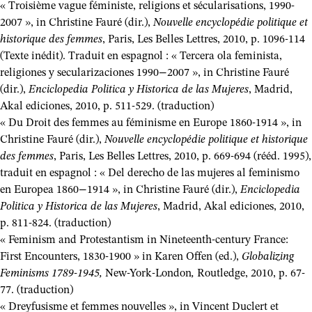
« Troisième vague féministe, religions et sécularisations, 1990-
2007 », in Christine Fauré (dir.),
Nouvelle encyclopédie politique et
historique des femmes
, Paris, Les Belles Lettres, 2010, p. 1096-114
(Texte inédit). Traduit en espagnol : « Tercera ola feminista,
religiones y secularizaciones 1990−2007 », in Christine Fauré
(dir.),
Enciclopedia Politica y Historica de las Mujeres
, Madrid,
Akal ediciones, 2010, p. 511-529. (traduction)
« Du Droit des femmes au féminisme en Europe 1860-1914 », in
Christine Fauré (dir.),
Nouvelle encyclopédie politique et historique
des femmes
, Paris, Les Belles Lettres, 2010, p. 669-694 (rééd. 1995),
traduit en espagnol : « Del derecho de las mujeres al feminismo
en Europea 1860−1914 », in Christine Fauré (dir.),
Enciclopedia
Politica y Historica de las Mujeres
, Madrid, Akal ediciones, 2010,
p. 811-824. (traduction)
« Feminism and Protestantism in Nineteenth-century France:
First Encounters, 1830-1900 » in Karen Offen (ed.),
Globalizing
Feminisms 1789-1945,
New-York-London
,
Routledge, 2010, p. 67-
77. (traduction)
« Dreyfusisme et femmes nouvelles », in Vincent Duclert et