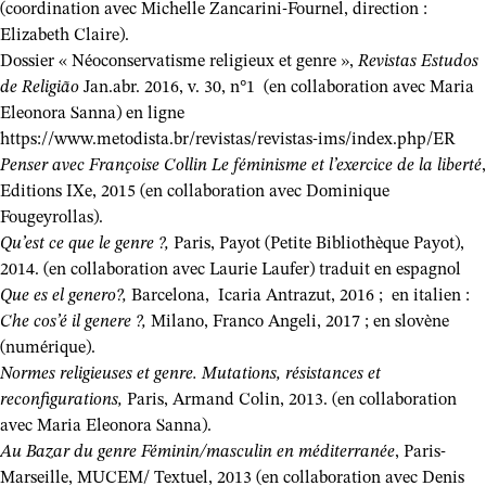
(coordination avec Michelle Zancarini-Fournel, direction :
Elizabeth Claire).
Dossier « Néoconservatisme religieux et genre »,
Revistas Estudos
de Religião
Jan.abr. 2016, v. 30, n°1 (en collaboration avec Maria
Eleonora Sanna) en ligne
https://www.metodista.br/revistas/revistas-ims/index.php/ER
Penser avec Françoise Collin Le féminisme et l’exercice de la liberté
,
Editions IXe, 2015 (en collaboration avec Dominique
Fougeyrollas).
Qu’est ce que le genre ?,
Paris, Payot (Petite Bibliothèque Payot),
2014. (en collaboration avec Laurie Laufer) traduit en espagnol
Que es el genero?,
Barcelona, Icaria Antrazut, 2016 ; en italien :
Che cos’é il genere ?,
Milano, Franco Angeli, 2017 ; en slovène
(numérique).
Normes religieuses et genre. Mutations, résistances et
reconfigurations,
Paris, Armand Colin, 2013. (en collaboration
avec Maria Eleonora Sanna).
Au Bazar du genre Féminin/masculin en méditerranée
, Paris-
Marseille, MUCEM/ Textuel, 2013 (en collaboration avec Denis