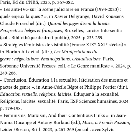
Paris, Ed du CNRS, 2025, p. 367-382.
« Les anti-IVG sur la scène judiciaire en France (1994-2020) :
quels enjeux laïques ? », in Xavier Delgrange, David Koussens,
Claude Proeschel (dir.),
Quand les juges disent la laïcité.
Perspectives belges et françaises
, Bruxelles, Larcier Intersentia
(coll. Bibliothèque de droit public), 2025, p.233-259.
e
e
« Stratégies féministes de visibilité (France XIX
-XXI
siècles) »,
in Florian Alix et al. (dir.),
Les Manifestations du
genre : négociations, émancipations, cristallisations
, Paris,
Sorbonne Université Presses, coll. « Le Genre manifeste », 2024, p.
249-266.
« Conclusion. Éducation à la sexualité, laïcisation des mœurs et
pactes de genre », in Anne-Cécile Bégot et Philippe Portier (dir.),
Éducation sexuelle, religions, laïcit
és, Éduquer à la sexualité.
Religions, laïcités, sexualité, Paris, ESF Sciences humaines, 2024,
p. 179-198.
« Feminisms, Marxism, And their Contentious Links », in Jean-
Numa Ducange et Antony Burlaud (ed.),
Marx, a French Passion
,
Leiden/Boston, Brill, 2023, p.261-269 (en coll. avec Sylvie