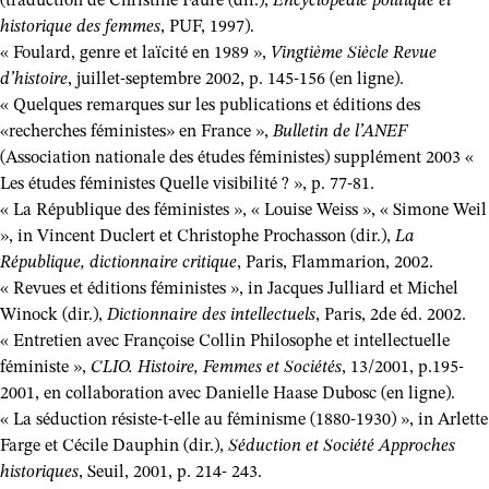
(traduction de Christine Fauré (dir.),
Encyclopédie politique et
historique des femmes
, PUF, 1997).
« Foulard, genre et laïcité en 1989 »,
Vingtième Siècle Revue
d’histoire
, juillet-septembre 2002, p. 145-156 (en ligne).
« Quelques remarques sur les publications et éditions des
«recherches féministes» en France »,
Bulletin de l’ANEF
(Association nationale des études féministes) supplément 2003 «
Les études féministes Quelle visibilité ? », p. 77-81.
« La République des féministes », « Louise Weiss », « Simone Weil
», in Vincent Duclert et Christophe Prochasson (dir.),
La
République, dictionnaire critique
, Paris, Flammarion, 2002.
« Revues et éditions féministes », in Jacques Julliard et Michel
Winock (dir.),
Dictionnaire des intellectuels
, Paris, 2de éd. 2002.
« Entretien avec Françoise Collin Philosophe et intellectuelle
féministe »,
CLIO. Histoire, Femmes et Sociétés
, 13/2001, p.195-
2001, en collaboration avec Danielle Haase Dubosc (en ligne).
« La séduction résiste-t-elle au féminisme (1880-1930) », in Arlette
Farge et Cécile Dauphin (dir.),
Séduction et Société Approches
historiques
, Seuil, 2001, p. 214- 243.