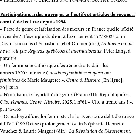
« Intellectuelles »,
CLIO. Histoire, Femmes et Sociétés,
13/2001.
Participations à des ouvrages collectifs et articles de revues à
comité de lecture depuis 1994
« Pacte de genre et laïcisation des mœurs en France quelle laïcité
invisible ? L’exemple du droit à l’avortement 1975-2023 », in
David Koussens et Sébastien Lebel-Grenier (dir.),
La laïcité où on
ne la voit pas
Regards québécois et internationaux
, Peter Lang, à
paraître.
« Un féminisme catholique d’extrême droite dans les
années 1920 : la revue
Questions féminines et questions
féministes
de Marie Maugeret »,
Genre & Histoire
[En ligne],
36 | 2025.
« Féminismes et hybridité de genre. (France IIIe République) »,
Clio. Femmes, Genre, Histoire
, 2025/1 n°61 « Clio a trente ans ! »,
p. 143-165.
« Généalogie d’une loi féministe : la loi Neiertz de délit d’entrave
à l’IVG (1993) et ses prolongements », in Stéphanie Hennette-
Vauchez & Laurie Marguet (dir.),
La Révolution de l’Avortement
,