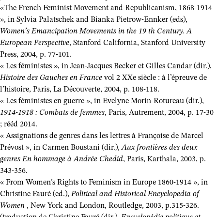
«The French Feminist Movement and Republicanism, 1868-1914
», in Sylvia Palatschek and Bianka Pietrow-Ennker (eds),
Women’s Emancipation Movements in the 19 th Century.
A
European Perspective
, Stanford California, Stanford University
Press, 2004, p. 77-101.
« Les féministes », in Jean-Jacques Becker et Gilles Candar (dir.),
Histoire des Gauches en France
vol 2 XXe siècle : à l’épreuve de
l’histoire, Paris, La Découverte, 2004, p. 108-118.
« Les féministes en guerre », in Evelyne Morin-Rotureau (dir.),
1914-1918 : Combats de femmes
, Paris, Autrement, 2004, p. 17-30
; rééd 2014.
« Assignations de genres dans les lettres à Françoise de Marcel
Prévost », in Carmen Boustani (dir.),
Aux frontières des deux
genres En hommage à Andrée Chedid
, Paris, Karthala, 2003, p.
343-356.
« From Women’s Rights to Feminism in Europe 1860-1914 », in
Christine Fauré (ed.),
Political and Historical Encyclopedia of
Women
, New York and London, Routledge, 2003, p.315-326.