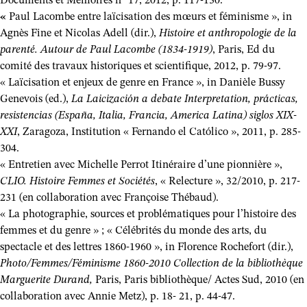
Documents et Mémoires n° 17, 2012, p. 117-130.
«
Paul Lacombe entre laïcisation des mœurs et féminisme », in
Agnès Fine et Nicolas Adell (dir.),
Histoire et anthropologie de la
parenté. Autour de Paul Lacombe (1834-1919)
, Paris, Ed du
comité des travaux historiques et scientifique, 2012, p. 79-97.
« Laïcisation et enjeux de genre en France », in Danièle Bussy
Genevois (ed.),
La Laicización a debate Interpretation, prácticas,
resistencias (España, Italia, Francia, America Latina) siglos XIX-
XXI
, Zaragoza, Institution « Fernando el Católico », 2011, p. 285-
304.
« Entretien avec Michelle Perrot Itinéraire d’une pionnière »,
CLIO. Histoire Femmes et Sociétés
, « Relecture », 32/2010, p. 217-
231 (en collaboration avec Françoise Thébaud).
« La photographie, sources et problématiques pour l’histoire des
femmes et du genre » ; « Célébrités du monde des arts, du
spectacle et des lettres 1860-1960 », in Florence Rochefort (dir.),
Photo/Femmes/Féminisme 1860-2010 Collection de la bibliothèque
Marguerite Durand,
Paris, Paris bibliothèque/ Actes Sud, 2010 (en
collaboration avec Annie Metz), p. 18- 21, p. 44-47.