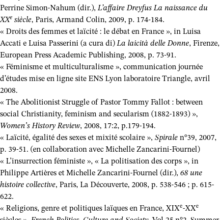
Perrine Simon-Nahum (dir.),
L’affaire Dreyfus La naissance du
e
XX
siècle
, Paris, Armand Colin, 2009, p. 174-184.
« Droits des femmes et laïcité : le débat en France », in Luisa
Accati e Luisa Passerini (a cura di)
La laicità delle Donne
, Firenze,
European Press Academic Publishing, 2008, p. 73-91.
« Féminisme et multiculturalisme », communication journée
d’études mise en ligne site ENS Lyon laboratoire Triangle, avril
2008.
« The Abolitionist Struggle of Pastor Tommy Fallot : between
social Christianity, feminism and secularism (1882-1893) »,
Women’s History Review
, 2008, 17:2, p.179-194.
« Laïcité, égalité des sexes et mixité scolaire »,
Spirale
n°39, 2007,
p. 39-51. (en collaboration avec Michelle Zancarini-Fournel)
« L’insurrection féministe », « La politisation des corps », in
Philippe Artières et Michelle Zancarini-Fournel (dir.),
68 une
histoire collective
, Paris, La Découverte, 2008, p. 538-546 ; p. 615-
622.
e
e
« Religions, genre et politiques laïques en France, XIX
-XX