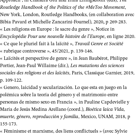
Approach”, in Chandra Giti and Irma Erlingsdóttir (eds),
The
Routledge Handbook of the Politics of the #MeToo Movement
,
New York, London, Routledge Handbooks, (en collaboration avec
Bibia Pavard et Michelle Zancarini-Fournel), 2020
,
p 269-283.
« Les religions en Europe : le sacre du genre », Notice in
Encyclopédie Pour une nouvelle histoire de l’Europe
, en ligne 2020.
« Ce que le pluriel fait à la laïcité »,
Travail Genre et Société
« rubrique controverse », 45/2021, p. 139-146.
« Laïcités et perspective de genre », in Jean Baubérot, Philippe
Portier, Jean-Paul Willaime (dir.),
Les mutations des sciences
sociales des religions et des laïcités
, Paris, Classique Garnier, 2019,
p. 109-122.
« Genero, laicidad y secularización. Lo que esta en juego en la
polémica sobre la teoría del género y el matrimonio entre
personas de mismo sexo en Francia », in Pauline Capdevielle y
María de Jesús Medina Arellano (coord.),
Bioética laica Vida,
muerte, género, reproducción y familia
, Mexico, UNAM, 2018, p
155-173.
« Féminisme et marxisme, des liens conflictuels » (avec Sylvie