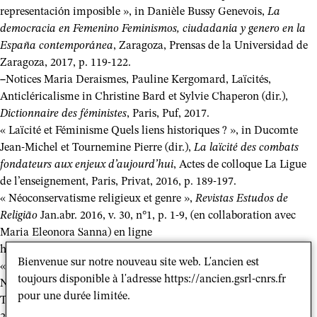
representación imposible », in Danièle Bussy Genevois,
La
democracia en Femenino Feminismos, ciudadanía y genero en la
España contemporánea
, Zaragoza, Prensas de la Universidad de
Zaragoza, 2017, p. 119-122.
–
Notices Maria Deraismes, Pauline Kergomard, Laïcités,
Anticléricalisme in Christine Bard et Sylvie Chaperon (dir.),
Dictionnaire des féministes
, Paris, Puf, 2017.
« Laïcité et Féminisme Quels liens historiques ? », in Ducomte
Jean-Michel et Tournemine Pierre (dir.),
La laïcité des combats
fondateurs aux enjeux d’aujourd’hui
, Actes de colloque La Ligue
de l’enseignement, Paris, Privat, 2016, p. 189-197.
« Néoconservatisme religieux et genre »,
Revistas Estudos de
Religião
Jan.abr. 2016, v. 30, n°1, p. 1-9, (en collaboration avec
Maria Eleonora Sanna) en ligne
https://www.metodista.br/revistas/revistas-ims/index.php/ER
Bienvenue sur notre nouveau site web. L'ancien est
«
Genre et « mariage pour tous » : une guerre des valeurs ? »,
in
toujours disponible à l'adresse https://ancien.gsrl-cnrs.fr
Nicolas Bancel, Pascal Blanchard, Nicolas Bancel et Dominic
pour une durée limitée.
Thomas (dir.),
Vers la guerre des identités ?,
Paris, La Découverte,