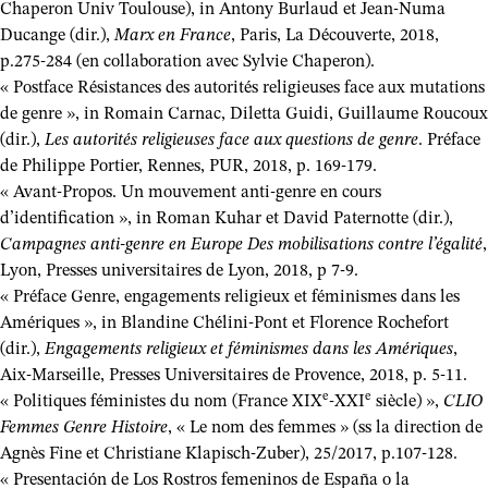
Chaperon Univ Toulouse), in Antony Burlaud et Jean-Numa
Ducange (dir.),
Marx en France
, Paris, La Découverte, 2018,
p.275-284 (en collaboration avec Sylvie Chaperon).
« Postface Résistances des autorités religieuses face aux mutations
de genre », in Romain Carnac, Diletta Guidi, Guillaume Roucoux
(dir.),
Les autorités religieuses face aux questions de genre
. Préface
de Philippe Portier, Rennes, PUR, 2018, p. 169-179.
« Avant-Propos. Un mouvement anti-genre en cours
d’identification », in Roman Kuhar et David Paternotte (dir.),
Campagnes anti-genre en Europe Des mobilisations contre l’égalité
,
Lyon, Presses universitaires de Lyon, 2018, p 7-9.
« Préface Genre, engagements religieux et féminismes dans les
Amériques », in Blandine Chélini-Pont et Florence Rochefort
(dir.),
Engagements religieux et féminismes dans les Amériques
,
Aix-Marseille, Presses Universitaires de Provence, 2018, p. 5-11.
e
e
« Politiques féministes du nom (France XIX
-XXI
siècle) »,
CLIO
Femmes Genre Histoire
, « Le nom des femmes » (ss la direction de
Agnès Fine et Christiane Klapisch-Zuber), 25/2017, p.107-128.
« Presentación de Los Rostros femeninos de España o la