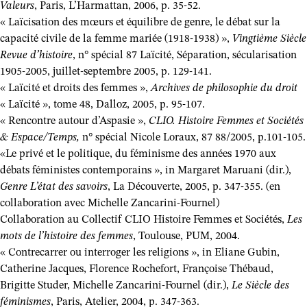
Valeurs
, Paris, L’Harmattan, 2006, p. 35-52.
« Laïcisation des mœurs et équilibre de genre, le débat sur la
capacité civile de la femme mariée (1918-1938) »,
Vingtième Siècle
Revue d’histoire
, n° spécial 87 Laïcité, Séparation, sécularisation
1905-2005, juillet-septembre 2005, p. 129-141.
« Laïcité et droits des femmes »,
Archives de philosophie du droit
« Laïcité », tome 48, Dalloz, 2005, p. 95-107.
« Rencontre autour d’Aspasie »,
CLIO. Histoire Femmes et Sociétés
& Espace/Temps,
n° spécial Nicole Loraux, 87 88/2005, p.101-105.
«Le privé et le politique, du féminisme des années 1970 aux
débats féministes contemporains », in Margaret Maruani (dir.),
Genre L’état des savoirs
, La Découverte, 2005, p. 347-355. (en
collaboration avec Michelle Zancarini-Fournel)
Collaboration au Collectif CLIO Histoire Femmes et Sociétés,
Les
mots de l’histoire des femmes
, Toulouse, PUM, 2004.
« Contrecarrer ou interroger les religions », in Eliane Gubin,
Catherine Jacques, Florence Rochefort, Françoise Thébaud,
Brigitte Studer, Michelle Zancarini-Fournel (dir.),
Le Siècle des
féminismes
, Paris, Atelier, 2004, p. 347-363.