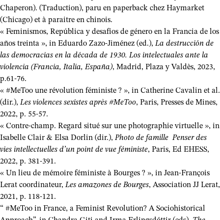
Chaperon). (Traduction), paru en paperback chez Haymarket
(Chicago) et à paraitre en chinois.
« Feminismos, República y desafíos de género en la Francia de los
años treinta », in Eduardo Zazo-Jiménez (ed.),
La destrucción de
las democracias en la década de 1930. Los intelectuales ante la
violencia (Francia, Italia, España)
, Madrid, Plaza y Valdès, 2023,
p.61-76.
« #MeToo une révolution féministe ? », in Catherine Cavalin et al.
(dir.),
Les violences sexistes après #MeToo
, Paris, Presses de Mines,
2022, p. 55-57.
« Contre-champ. Regard situé sur une photographie virtuelle », in
Isabelle Clair & Elsa Dorlin (dir.),
Photo de famille Penser des
vies intellectuelles d’un point de vue féministe
, Paris, Ed EHESS,
2022, p. 381-391.
« Un lieu de mémoire féministe à Bourges ? », in Jean-François
Lerat coordinateur,
Les amazones de Bourges
, Association JJ Lerat,
2021, p. 118-121.
“ #MeToo in France, a Feminist Revolution? A Sociohistorical