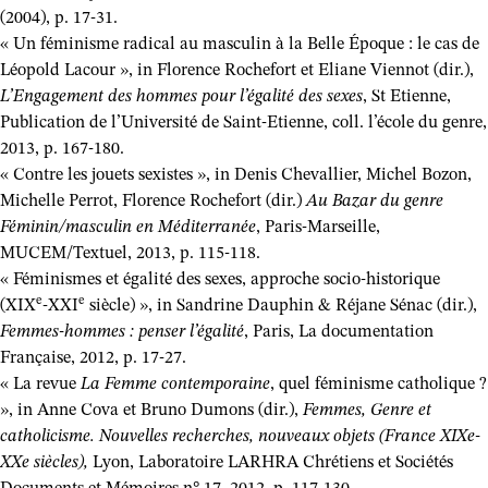
(2004), p. 17-31.
« Un féminisme radical au masculin à la Belle Époque : le cas de
Léopold Lacour », in Florence Rochefort et Eliane Viennot (dir.),
L’Engagement des hommes pour l’égalité des sexes
, St Etienne,
Publication de l’Université de Saint-Etienne, coll. l’école du genre,
2013, p. 167-180.
« Contre les jouets sexistes », in Denis Chevallier, Michel Bozon,
Michelle Perrot, Florence Rochefort (dir.)
Au Bazar du genre
Féminin/masculin en Méditerranée
, Paris-Marseille,
MUCEM/Textuel, 2013, p. 115-118.
« Féminismes et égalité des sexes, approche socio-historique
e
e
(XIX
-XXI
siècle) », in Sandrine Dauphin & Réjane Sénac (dir.),
Femmes-hommes : penser l’égalité
, Paris, La documentation
Française, 2012, p. 17-27.
« La revue
La Femme contemporaine
, quel féminisme catholique ?
», in Anne Cova et Bruno Dumons (dir.),
Femmes, Genre et
catholicisme. Nouvelles recherches, nouveaux objets (France XIXe-
XXe siècles),
Lyon, Laboratoire LARHRA Chrétiens et Sociétés