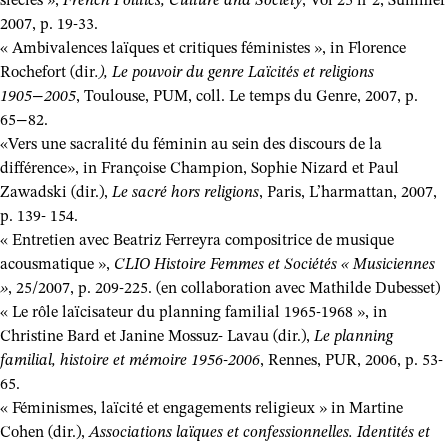
siècles »,
French Politics, Culture and Society
, Vol 25 n°2, Summer
2007, p. 19-33.
« Ambivalences laïques et critiques féministes », in Florence
Rochefort (dir
.), Le pouvoir du genre Laïcités et religions
1905−2005
, Toulouse, PUM, coll. Le temps du Genre, 2007, p.
65−82.
«Vers une sacralité du féminin au sein des discours de la
différence», in Françoise Champion, Sophie Nizard et Paul
Zawadski (dir.),
Le sacré hors religions
, Paris, L’harmattan, 2007,
p. 139- 154.
« Entretien avec Beatriz Ferreyra compositrice de musique
acousmatique »,
CLIO Histoire Femmes et Sociétés « Musiciennes
»
, 25/2007, p. 209-225. (en collaboration avec Mathilde Dubesset)
« Le rôle laïcisateur du planning familial 1965-1968 », in
Christine Bard et Janine Mossuz- Lavau (dir.),
Le planning
familial, histoire et mémoire 1956-2006
, Rennes, PUR, 2006, p. 53-
65.
« Féminismes, laïcité et engagements religieux » in Martine
Cohen (dir.),
Associations laïques et confessionnelles. Identités et