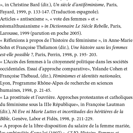
», in Christine Bard (dir.),
Un siècle d’antiféminisme
, Paris,
Fayard, 1999, p. 133-147. (Traduction espagnole).
Articles « antisexisme », « vote des femmes » et «
néomalthusianisme »
in Dictionnaire Le Siècle Rebelle
, Paris,
Larousse, 1999 (parution en poche 2005).
« Réflexions à propos de l’histoire du féminisme », in Anne-Marie
Sohn et Françoise Thélamon (dir.),
Une histoire sans les femmes
est-elle possible ?
, Paris, Perrin, 1998, p. 195- 203.
« L’Accès des femmes à la citoyenneté politique dans les sociétés
occidentales. Essai d’approche comparative», Yolande Cohen et
Françoise Thébaud, (dir.),
Féminismes et identités nationales,
Lyon, Programme Rhône-Alpes de recherche en sciences
humaines, 1998, p. 21-45.
« La prostituée et l’ouvrière. Approches protestantes et catholiques
du féminisme sous la IIIe République», in Françoise Lautman
(dir.),
Ni Eve ni Marie Luttes et incertitudes des héritières de la
Bible
, Genève, Labor et Fidès, 1998, p. 211-229.
« A propos de la libre-disposition du salaire de la femme mariée,