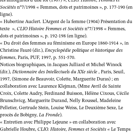
les ambiguïtés d’une loi (1907) »,
CLIO. Histoire, Femmes et
Sociétés
n°7/1998 « Femmes, dots et patrimoines », p. 177-190 (en
ligne).
« Hubertine Auclert. L’Argent de la femme (1904) Présentation du
texte »,
CLIO Histoire Femmes et Sociétés
n°7/1998 « Femmes,
dots et patrimoines », p. 192-198 (en ligne).
« Du droit des femmes au féminisme en Europe 1860-1914 », in
Christine Fauré (dir.),
Encyclopédie politique et historique des
femmes
, Paris, PUF, 1997, p. 551-570.
Notices biographiques, in Jacques Julliard et Michel Winock
(dir.),
Dictionnaire des Intellectuels du XXe siècle
, Paris, Seuil,
1997, (Simone de Beauvoir, Colette, Marguerite Duras) ; en
collaboration avec Laurence Klejman, (Mme Avril de Sainte
Croix, Colette Audry, Ferdinand Buisson, Hélène Cixous, Cécile
Brunschvicg, Marguerite Durand, Nelly Roussel, Madeleine
Pelletier, Gertrude Stein, Louise Weiss, Le Deuxième Sexe, Le
procès de Bobigny,
La Fronde
).
« Entretien avec Philippe Lejeune » en collaboration avec
Gabrielle Houbre,
CLIO. Histoire, Femmes et Sociétés «
Le Temps