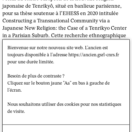
japonaise de Tenrikyô, situé en banlieue parisienne,
pour sa thèse soutenue à l’EHESS en 2020 intitulée
Constructing a Transnational Community via a
Japanese New Religion: the Case of a Tenrikyo Center
in a Parisian Suburb. Cette recherche ethnographique
multisituée prenait pour objet un monde social non
Bienvenue sur notre nouveau site web. L'ancien est
borné, dispersé et divers constituant une communauté,
toujours disponible à l'adresse https://ancien.gsrl-cnrs.fr
nourrie notamment par des pratiques rituelles
pour une durée limitée.
partagées, des engagements corporels communs, des
circulations entre différents lieux et des références
Besoin de plus de contraste ?
partagées.
Cliquez sur le bouton jaune "Aa" en bas à gauche de
Cette recherche l’a conduite à s’intéresser davantage
l'écran.
aux médiations numériques comme l’un des moyens
par lesquels des formes de proximité, de présence et de
Nous souhaitons utiliser des cookies pour nos statistiques
mémoire sont produites, organisées et habitées à
de visite.
travers les distances physiques et temporelles, servant
ainsi à produire une continuité relationnelle et
affective. En parallèle, elle a débuté en 2024 une