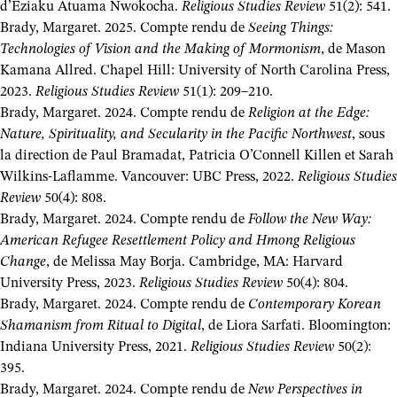
d’Eziaku Atuama Nwokocha.
Religious Studies Review
51(2): 541.
Brady, Margaret. 2025. Compte rendu de
Seeing Things:
Technologies of Vision and the Making of Mormonism
, de Mason
Kamana Allred. Chapel Hill: University of North Carolina Press,
2023.
Religious Studies Review
51(1): 209–210.
Brady, Margaret. 2024. Compte rendu de
Religion at the Edge:
Nature, Spirituality, and Secularity in the Pacific Northwest
, sous
la direction de Paul Bramadat, Patricia O’Connell Killen et Sarah
Wilkins-Laflamme. Vancouver: UBC Press, 2022.
Religious Studies
Review
50(4): 808.
Brady, Margaret. 2024. Compte rendu de
Follow the New Way:
American Refugee Resettlement Policy and Hmong Religious
Change
, de Melissa May Borja. Cambridge, MA: Harvard
University Press, 2023.
Religious Studies Review
50(4): 804.
Brady, Margaret. 2024. Compte rendu de
Contemporary Korean
Shamanism from Ritual to Digital
, de Liora Sarfati. Bloomington:
Indiana University Press, 2021.
Religious Studies Review
50(2):
395.
Brady, Margaret. 2024. Compte rendu de
New Perspectives in