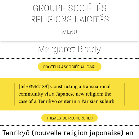
GROUPE SOCIÉTÉS
RELIGIONS LAÏCITÉS
MENU
Margaret Brady
DOCTEUR ASSOCIÉE AU GSRL
[tel-03962189] Constructing a transnational
←
→
community via a Japanese new religion: the
case of a Tenrikyo center in a Parisian suburb
THÈMES DE RECHERCHES
Tenrikyô (nouvelle religion japonaise) en