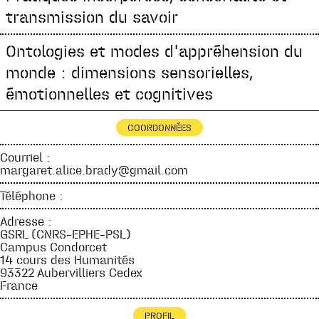
transmission du savoir
Ontologies et modes d'appréhension du
monde : dimensions sensorielles,
émotionnelles et cognitives
COORDONNÉES
Courriel :
margaret.alice.brady@gmail.com
Téléphone :
Adresse :
GSRL (CNRS–EPHE–PSL)
Campus Condorcet
14 cours des Humanités
93322 Aubervilliers Cedex
France
PROFIL