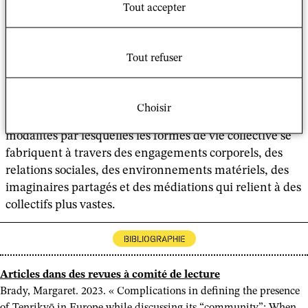
Tout accepter
recherche ethnographique sur le Butô dans le nord-
ouest du Pacifique américain et sa scène
transnationale, dans laquelle les circulations d’artistes,
Tout refuser
de pédagogies, de techniques, de perspectives et
d’expériences prennent forme dans des conditions
locales particulières.
Choisir
À travers ces différents terrains, elle interroge les
modalités par lesquelles les formes de vie collective se
fabriquent à travers des engagements corporels, des
relations sociales, des environnements matériels, des
imaginaires partagés et des médiations qui relient à des
collectifs plus vastes.
BIBLIOGRAPHIE
Articles dans des revues à comité de lecture
Brady, Margaret. 2023. « Complications in defining the presence
of Tenrikyō in Europe while discussing its “community”: When