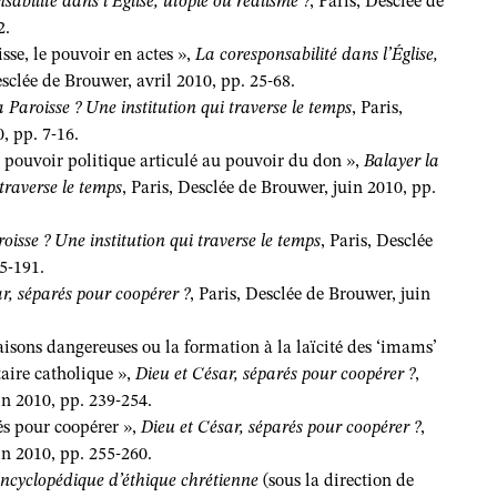
sabilité dans l’Église, utopie ou réalisme ?
, Paris, Desclée de
2.
sse, le pouvoir en actes »,
La coresponsabilité dans l’Église,
esclée de Brouwer, avril 2010, pp. 25-68.
a Paroisse ? Une institution qui traverse le temps
, Paris,
, pp. 7-16.
 pouvoir politique articulé au pouvoir du don »,
Balayer la
 traverse le temps
, Paris, Desclée de Brouwer, juin 2010, pp.
oisse ? Une institution qui traverse le temps
, Paris, Desclée
5-191.
r, séparés pour coopérer ?
, Paris, Desclée de Brouwer, juin
liaisons dangereuses ou la formation à la laïcité des ‘imams’
taire catholique »,
Dieu et César, séparés pour coopérer ?
,
in 2010, pp. 239-254.
rés pour coopérer »,
Dieu et César, séparés pour coopérer ?
,
in 2010, pp. 255-260.
encyclopédique d’éthique chrétienne
(sous la direction de