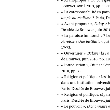
« Avant-propos »,
La corespon
Brouwer, avril 2010, pp. 11-2
« La coresponsabilité en paroi
utopie ou réalisme ?
, Paris, D
« Avant-propos » »,
Balayer l
Desclée de Brouwer, juin 2010
« La paroisse immortelle ? Le
Paroisse ? Une institution qui
17-73.
« Ouvertures »,
Balayer la Par
de Brouwer, juin 2010, pp. 18
« Introduction »,
Dieu et Césa
2010, pp. 7-8.
« Religion et politique : les 
dans une institution universi
Paris, Desclée de Brouwer, ju
« Religion et politique, sépa
Paris, Desclée de Brouwer, ju
« Le pouvoir »,
Dictionnaire 