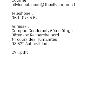
Courriel :
olivier.bobineau@theolivebranch.fr
Téléphone :
06.11.07.45.62
Adresse :
Campus Condorcet, 5ème étage
Bâtiment Recherche nord
14 cours des Humanités
93 322 Aubervilliers
CV (.pdf)