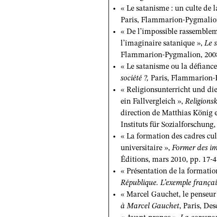
« Le satanisme : un culte de l
Paris, Flammarion-Pygmalion
« De l’impossible rassemblem
l’imaginaire satanique »,
Le 
Flammarion-Pygmalion, 2008
« Le satanisme ou la défiance 
société ?,
Paris, Flammarion-P
« Religionsunterricht und di
ein Fallvergleich »,
Religions
direction de Matthias König
Instituts für Sozialforschung,
« La formation des cadres cult
universitaire »,
Former des im
Éditions, mars 2010, pp. 17-4
« Présentation de la formatio
République. L’exemple françai
« Marcel Gauchet, le penseur 
à Marcel Gauchet
, Paris, De