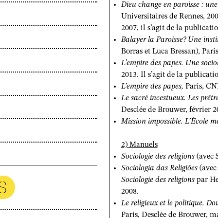
Dieu change en paroisse : un
Universitaires de Rennes, 200
2007, il s’agit de la publicati
Balayer la Paroisse? Une insti
Borras et Luca Bressan), Pari
L’empire des papes. Une sociol
2013. Il s’agit de la publica
L’empire des papes,
Paris, CNR
Le sacré incestueux. Les prêt
Desclée de Brouwer, février 2
Mission impossible. L’École m
2) Manuels
Sociologie des religions
(avec S
Sociologia das Religiões
(avec 
Sociologie des religions
par He
S
2008.
Le religieux et le politique. 
Paris, Desclée de Brouwer, m