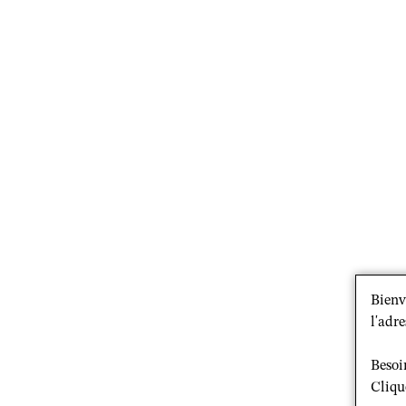
Bienv
l'adre
Besoi
Cliqu