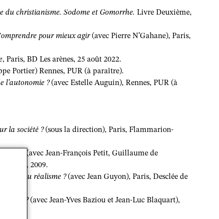
que du christianisme. Sodome et Gomorrhe.
Livre Deuxième,
 Comprendre pour mieux agir
(avec Pierre N’Gahane), Paris,
e
, Paris, BD Les arènes, 25 août 2022.
ppe Portier) Rennes, PUR (à paraître).
de l’autonomie ?
(avec Estelle Auguin), Rennes, PUR (à
r la société ?
(sous la direction), Paris, Flammarion-
olitique
(avec Jean-François Petit, Guillaume de
 Brouwer, 2009.
 utopie ou réalisme ?
(avec Jean Guyon), Paris, Desclée de
oopérer ?
(avec Jean-Yves Baziou et Jean-Luc Blaquart),
in 2010.