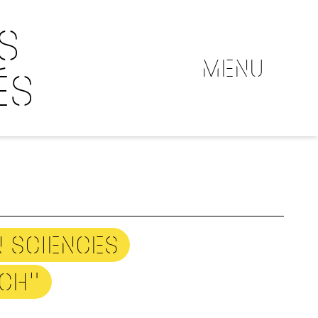
S
MENU
ÉS
 SCIENCES
NCH"