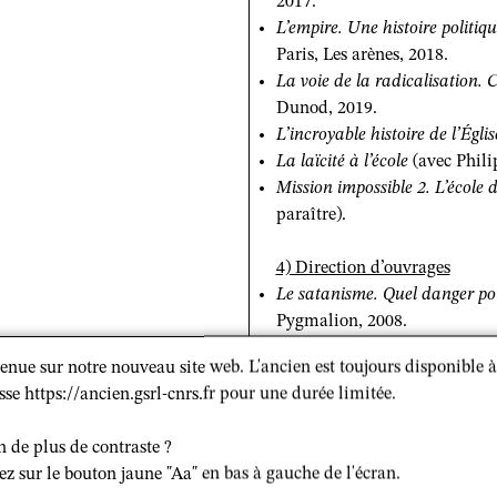
2017.
L’empire. Une histoire politi
Paris, Les arènes, 2018.
La voie de la radicalisation.
Dunod, 2019.
L’incroyable histoire de l’Églis
La laïcité à l’école
(avec Phili
Mission impossible 2. L’école 
paraître).
4) Direction d’ouvrages
Le satanisme. Quel danger pou
Pygmalion, 2008.
Une société en quête de sens p
enue sur notre nouveau site web. L'ancien est toujours disponible à
Thieulloy), Paris, Desclée de
sse https://ancien.gsrl-cnrs.fr pour une durée limitée.
La coresponsabilité en Église :
Brouwer, avril 2010.
n de plus de contraste ?
Dieu et César : séparer pour c
ez sur le bouton jaune "Aa" en bas à gauche de l'écran.
Paris, Desclée de Brouwer, ju