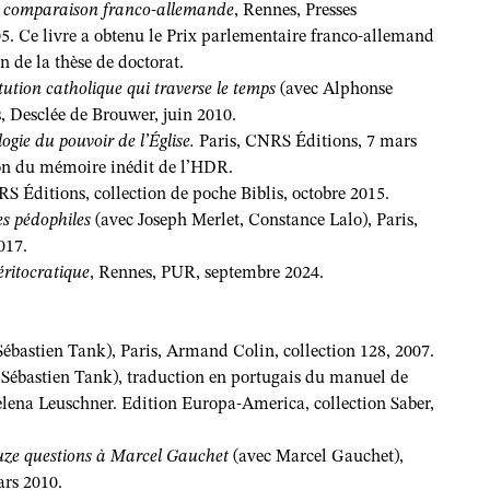
e comparaison franco-allemande
, Rennes, Presses
5. Ce livre a obtenu le Prix parlementaire franco-allemand
on de la thèse de doctorat.
tution catholique qui traverse le temps
(avec Alphonse
s, Desclée de Brouwer, juin 2010.
ogie du pouvoir de l’Église.
Paris, CNRS Éditions, 7 mars
tion du mémoire inédit de l’HDR.
S Éditions, collection de poche Biblis, octobre 2015.
res pédophiles
(avec Joseph Merlet, Constance Lalo), Paris,
017.
éritocratique
, Rennes, PUR, septembre 2024.
ébastien Tank), Paris, Armand Colin, collection 128, 2007.
Sébastien Tank), traduction en portugais du manuel de
lena Leuschner. Edition Europa-America, collection Saber,
Douze questions à Marcel Gauchet
(avec Marcel Gauchet),
ars 2010.