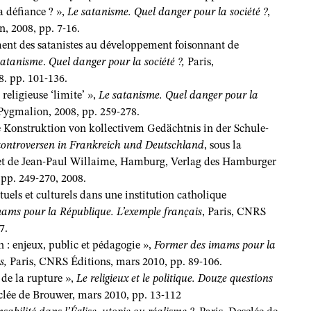
a défiance ? »,
Le satanisme. Quel danger pour la société ?
,
, 2008, pp. 7-16.
ent des satanistes au développement foisonnant de
satanisme
.
Quel danger pour la société ?,
Paris,
. pp. 101-136.
religieuse ‘limite’ »,
Le satanisme. Quel danger pour la
ygmalion, 2008, pp. 259-278.
e Konstruktion von kollectivem Gedächtnis in der Schule-
kontroversen in Frankreich und Deutschland
, sous la
 et de Jean-Paul Willaime, Hamburg, Verlag des Hamburger
 pp. 249-270, 2008.
uels et culturels dans une institution catholique
ams pour la République. L’exemple français
, Paris, CNRS
7.
n : enjeux, public et pédagogie »,
Former des imams pour la
s,
Paris, CNRS Éditions, mars 2010, pp. 89-106.
de la rupture »,
Le religieux et le politique. Douze questions
sclée de Brouwer, mars 2010, pp. 13-112