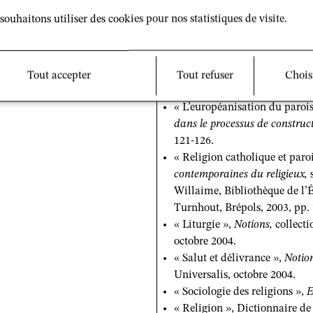
L’avenir en question : la fin d
souhaitons utiliser des cookies pour nos statistiques de visite.
Jean-Yves Baziou et Jean-Luc 
Notre laïcité ou la religion d
Bernadette Sauvaget), Paris,
Tout accepter
Tout refuser
Chois
5) Chapitres d’ouvrages, contr
« L’européanisation du parois
dans le processus de constru
121-126.
« Religion catholique et par
contemporaines du religieux,
s
Willaime, Bibliothèque de l’É
Turnhout, Brépols, 2003, pp. 
« Liturgie »,
Notions,
collect
octobre 2004.
« Salut et délivrance »,
Notio
Universalis, octobre 2004.
« Sociologie des religions »,
E
« Religion », Dictionnaire de