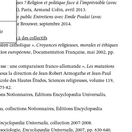
es promesses ? Religion et politique face à l’imprévisible
(avec
Blaquart), Paris, Armand Colin, avril 2013.
ans l’espace public Entretiens avec Emile Poulat
(avec
 Desclée de Brouwer, septembre 2014.
ir
ibutions à des collectifs
sien catholique »,
Croyances religieuses, morales et éthiques
ction européenne
, Documentation Française, mai 2002, pp.
oisse : une comparaison franco-allemande »,
Les mutations
ous la direction de Jean-Robert Armogathe et Jean-Paul
cole des Hautes Études, Sciences religieuses, volume 119,
75-82.
ions Notionnaires, Editions Encyclopædia Universalis,
ns,
collections Notionnaires, Editions Encyclopædia
ncyclopædia Universalis
,
collection 2007-2008.
 sociologie,
Encyclopædia Universalis
, 2007, pp. 630-640.