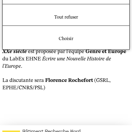
Une conférence-débat autour des travaux de
Tout refuser
l'historienne
Leora Auslander
(Université de
Chicago) ainsi qu'une présentation de son étude
sur
Les juives et la création d'un chez soi
Choisir
diasporique en temps de crise : Paris et Berlin au
XXe siècle
est proposée par l'équipe
Genre et Europe
du LabEx EHNE
Écrire une Nouvelle Histoire de
l'Europe
.
La discutante sera
Florence Rochefort
(GSRL,
EPHE/CNRS/PSL)
Bâtiment Recherche Nord