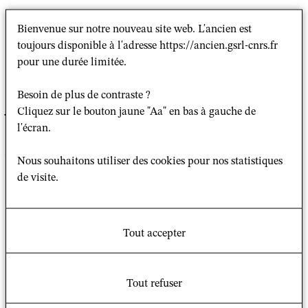
Bienvenue sur notre nouveau site web. L'ancien est
La circulaire GSRL Digest, disponible chaque début de
toujours disponible à l'adresse https://ancien.gsrl-cnrs.fr
semaine, complète le dispositif d’information du GSRL.
pour une durée limitée.
Elle centralise les informations utiles qui n’imposent
pas de réactivité immédiate (visibilité au-delà de dix
Besoin de plus de contraste ?
jours). Les dates limites sont indiquées en caractères
Cliquez sur le bouton jaune "Aa" en bas à gauche de
gras.
l'écran.
Vous y trouverez des informations sur :
Nous souhaitons utiliser des cookies pour nos statistiques
de visite.
quatre appels à contributions
Tout accepter
un poste de directeur académique à l'Université
du Pays de Galles
Tout refuser