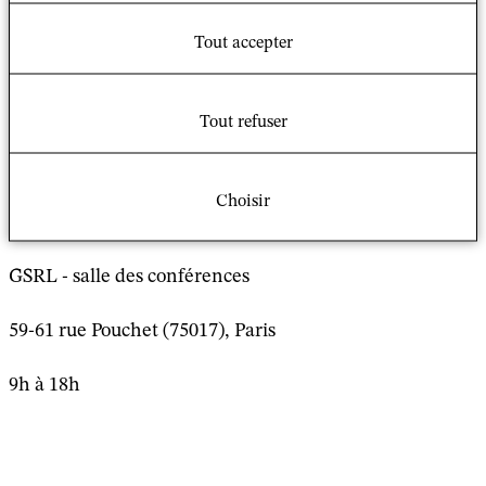
état des lieux de la production de savoirs, les
contraintes d’enquête et les efforts pour les
Tout accepter
domestiquer, dans des traditions disciplinaires dont les
enseignants-chercheurs en sciences sociales des
religions aujourd’hui sont des héritiers critiques.
Tout refuser
Lieu et horaire
Choisir
GSRL - salle des conférences
59-61 rue Pouchet (75017), Paris
9h à 18h