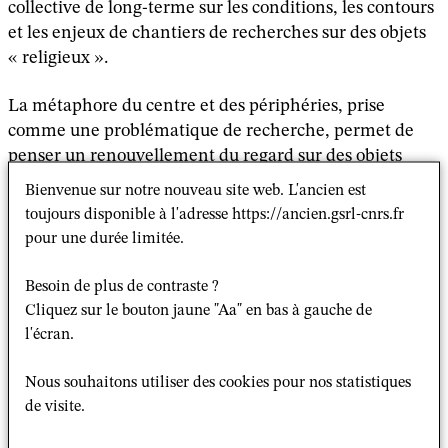
collective de long-terme sur les conditions, les contours
et les enjeux de chantiers de recherches sur des objets
« religieux ».
La métaphore du centre et des périphéries, prise
comme une problématique de recherche, permet de
penser un renouvellement du regard sur des objets
historiquement privilégiés par les politistes et les
Bienvenue sur notre nouveau site web. L'ancien est
sociologues, des institutions religieuses aux formes de
toujours disponible à l'adresse https://ancien.gsrl-cnrs.fr
prise en charge politique du religieux.
pour une durée limitée.
De même, elle nécessite de penser ce que des terrains
Besoin de plus de contraste ?
« en marge », hors des sentiers battus des sciences
Cliquez sur le bouton jaune "Aa" en bas à gauche de
sociales des religions, peuvent produire en montée en
l'écran.
généralité et en intelligibilité du social.
Nous souhaitons utiliser des cookies pour nos statistiques
Les contributions de cette séance, portant sur les
de visite.
échafaudages de la recherche, visent à poursuivre un