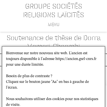
GROUPE SOCIÉTÉS
RELIGIONS LAÏCITÉS
MENU
Soutenance de thèse de Dorra
Mameri-Chaambi
Bienvenue sur notre nouveau site web. L'ancien est
toujours disponible à l'adresse https://ancien.gsrl-cnrs.fr
Événement
pour une durée limitée.
Besoin de plus de contraste ?
Cliquez sur le bouton jaune "Aa" en bas à gauche de
l'écran.
Bâtiment Recherche Nord
Campus Condorcet
14 Cours des Humanités
Nous souhaitons utiliser des cookies pour nos statistiques
93322 Aubervilliers
de visite.