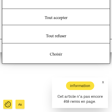
Crédits et mentions légales
Nous rejoindre sur :
Facebook
|
Twitter
Tout accepter
Tout refuser
© 2021 – UMR 8582 Groupe Sociétés, Religions,
Laïcités (GSRL)
Choisir
x
information
Cet article n'a pas encore
été remis en page.
Aa