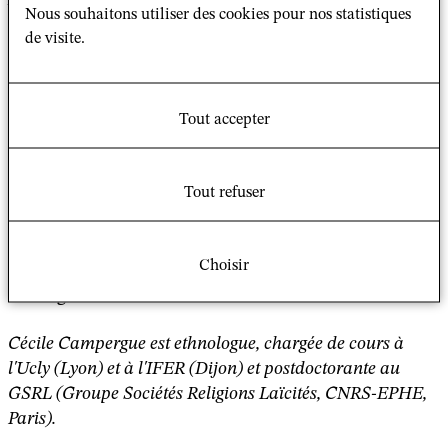
Nous souhaitons utiliser des cookies pour nos statistiques
L'Harmattan, 2017
de visite.
Pratiqué quasi-exclusivement par des Européens, le
tantrisme tibétain en France est-il pour autant un
Tout accepter
bouddhisme occidental, un bouddhisme façonné et
transformé par et pour les Occidentaux ?
Tout refuser
Il s'agit ici de cartographier ses tendances actuelles, de
rendre compte de sa diversité et enfin de questionner
le choix des "maîtres" concernant les seuils
Choisir
d'acculturation acceptables ou non afin de rependre
l'enseignement du Bouddha.
Cécile Campergue est ethnologue, chargée de cours à
l'Ucly (Lyon) et à l'IFER (Dijon) et postdoctorante au
GSRL (Groupe Sociétés Religions Laïcités, CNRS-EPHE,
Paris).