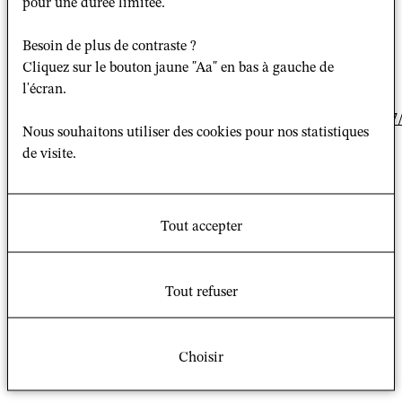
pour une durée limitée.
"Le renouveau religieux chez les Vietnamiens, étude de
cas".
Besoin de plus de contraste ?
Cliquez sur le bouton jaune "Aa" en bas à gauche de
Plus d'information sur le blog du programme "Dieu
l'écran.
change à Paris":
http://dieuchangeaparis.hautetfort.com/archive/2017
Nous souhaitons utiliser des cookies pour nos statistiques
reunion-dcp-2017-le-renouveau-religieux-vietnamien-
de visite.
a-paris.html
Lieu et horaire
Tout accepter
GSRL
Tout refuser
site Pouchet
59-61 rue Pouchet, 75017 Paris
Choisir