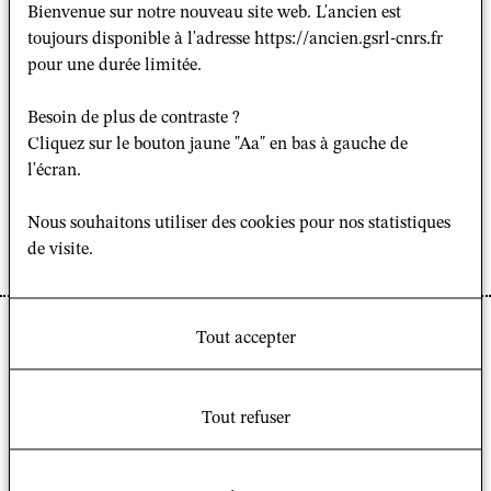
Bienvenue sur notre nouveau site web. L'ancien est
toujours disponible à l'adresse https://ancien.gsrl-cnrs.fr
pour une durée limitée.
Besoin de plus de contraste ?
Cliquez sur le bouton jaune "Aa" en bas à gauche de
l'écran.
Nous souhaitons utiliser des cookies pour nos statistiques
de visite.
Tout accepter
Jaroslava Panakova est
maître de conférences à
l’
Université Comenius de Bratislava
(Slovaquie)
.
Tout refuser
Depuis 2008, ses recherches portent sur le terrain du
district autonome de Tchoukotka, Nord-Est sibérien,