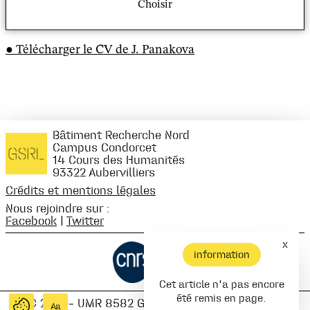
Choisir
Russie.
Télécharger le CV de J. Panakova
Bâtiment Recherche Nord
Campus Condorcet
14 Cours des Humanités
93322 Aubervilliers
Crédits et mentions légales
Nous rejoindre sur :
Facebook
|
Twitter
x
information
Cet article n'a pas encore
été remis en page.
© 2021 – UMR 8582 Groupe Sociétés, Religions,
Aa