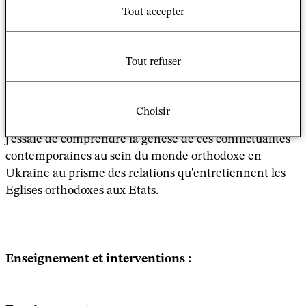
Mes terrains de recherche sont les métamorphoses à
Tout accepter
l'oeuvre dans la construction des conflictualités
géopolitico-religieuses dans le monde orthodoxe slave,
en particulier en Ukraine. Je m'intéresse à la manière
Tout refuser
dont les acteurs s'approprient, par le discours et les
représentations qu'ils véhiculent, des conflictualités
ecclésiales qui ne sont pas univoques et théologico-
Choisir
centrées. Soucieux d'une approche pluridisciplinaire,
j'essaie de comprendre la genèse de ces conflictualités
contemporaines au sein du monde orthodoxe en
Ukraine au prisme des relations qu'entretiennent les
Eglises orthodoxes aux Etats.
Enseignement et interventions :