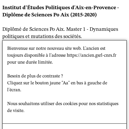
Institut d’Études Politiques d'Aix-en-Provence -
Diplôme de Sciences Po Aix (2015-2020)
Diplômé de Sciences Po Aix. Master 1 - Dynamiques
politiques et mutations des sociétés.
Bienvenue sur notre nouveau site web. L'ancien est
Mémoire de Diplôme : "V
ers la construction d'un
toujours disponible à l'adresse https://ancien.gsrl-cnrs.fr
partenariat entre l’Église et l’État en Russie post-
pour une durée limitée.
soviétique ?
" sous la direction de Franck Frégosi.
Besoin de plus de contraste ?
Lauréat du Prix Universitaire Bruno Étienne (2020)
Cliquez sur le bouton jaune "Aa" en bas à gauche de
pour la rédaction de ce mémoire
l'écran.
Nous souhaitons utiliser des cookies pour nos statistiques
de visite.
Terrains de recherche :