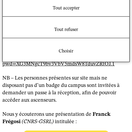
l'année 2025-26, aura lieu le
mardi 10 février 2026, de
Tout accepter
14h00 à 16h00
, au
bâtiment recherche Nord
du
campus Condorcet, 14 cours des Humanités, 93300
Aubervilliers (métro Front populaire), en
salle
Tout refuser
5.067
(cinquième étage) — ainsi qu’en ligne via le lien
suivant :
Choisir
https://cnrs.zoom.us/j/98941129966?
pwd=XG3MNgcT9bv3VbV5mdsW8TduvZRtOJ.1
NB – Les personnes présentes sur site mais ne
disposant pas d’un badge du campus sont invitées à
demander un passe à la réception, afin de pouvoir
accéder aux ascenseurs.
Nous y écouterons une présentation de
Franck
Frégosi
(CNRS-GSRL)
intitulée :