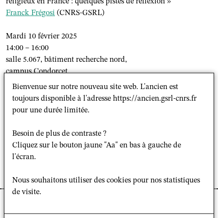
religieux en France : quelques pistes de réflexion
»
Franck Frégosi
(CNRS-GSRL)
Mardi 10 février 2025
14:00 – 16:00
salle 5.067, bâtiment recherche nord,
campus Condorcet
Bienvenue sur notre nouveau site web. L'ancien est
Séminaire de recherche « Les partis politiques musulmans : un
toujours disponible à l'adresse https://ancien.gsrl-cnrs.fr
vecteur de sécularisation ? »
pour une durée limitée.
Année II (2025-26), Séance 4
Besoin de plus de contraste ?
Lien de connexion :
https://cnrs.zoom.us/j/98941129966?
Cliquez sur le bouton jaune "Aa" en bas à gauche de
pwd=XG3MNgcT9bv3VbV5mdsW8TduvZRtOJ.1
l'écran.
Programme format pdf
Nous souhaitons utiliser des cookies pour nos statistiques
de visite.
e
La 4
séance du séminaire du GSRL "Partis politiques
musulmans : un vecteur de sécularisation ?", pour