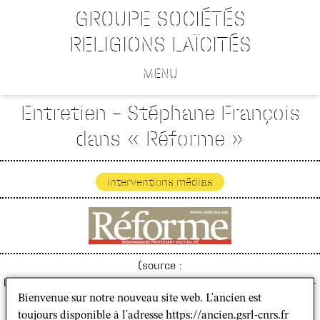
GROUPE SOCIÉTÉS
RELIGIONS LAÏCITÉS
MENU
Entretien – Stéphane François
dans « Réforme »
interventions médias
(source :
https://www.reforme.net/actualite/2021/04/02/pourquoi-la-
Bienvenue sur notre nouveau site web. L'ancien est
spiritualite-viking-est-elle-recuperee-par-lextreme-droite/)
toujours disponible à l'adresse https://ancien.gsrl-cnrs.fr