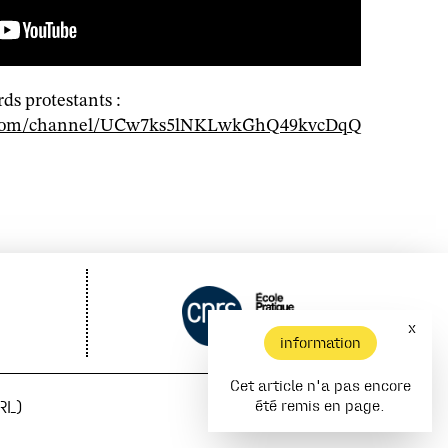
s protestants :
e.com/channel/UCw7ks5lNKLwkGhQ49kvcDqQ
x
information
Cet article n'a pas encore
RL)
été remis en page.