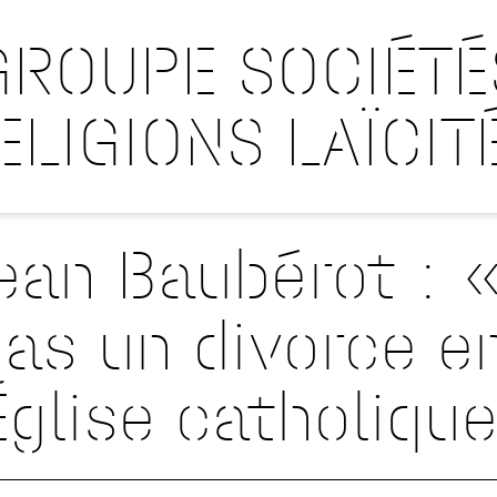
GROUPE SOCIÉTÉ
ELIGIONS LAÏCIT
ean Baubérot : «
as un divorce en
Église catholiqu