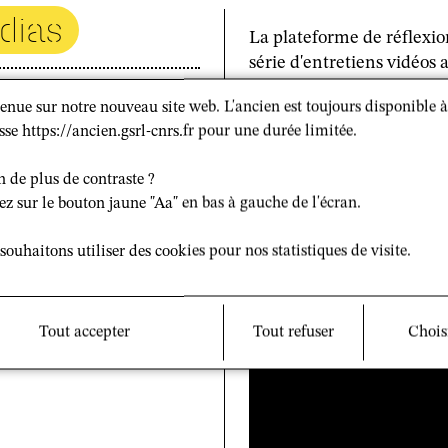
dias
La plateforme de réflexi
série d'entretiens vidéos 
Regards protestants
. Il
enue sur notre nouveau site web. L'ancien est toujours disponible à
serait la loi qui a entériné
sse https://ancien.gsrl-cnrs.fr pour une durée limitée.
catholique. La réalité es
clairement fausse, comme 
n de plus de contraste ?
ez sur le bouton jaune "Aa" en bas à gauche de l'écran.
souhaitons utiliser des cookies pour nos statistiques de visite.
Tout accepter
Tout refuser
Chois