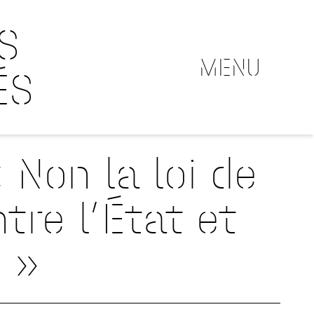
S
MENU
ÉS
 Non la loi de
tre l’État et
e »