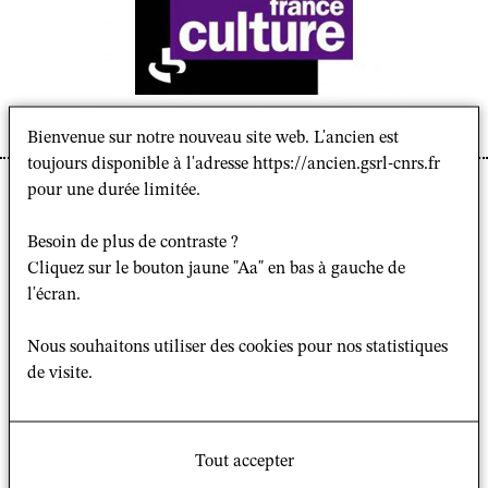
Bienvenue sur notre nouveau site web. L'ancien est
toujours disponible à l'adresse https://ancien.gsrl-cnrs.fr
(source : https://www.franceculture.fr/emissions/entendez-
pour une durée limitée.
vous-l-eco/sur-cette-eglise-tu-batiras-ta-fortune)
Besoin de plus de contraste ?
Cliquez sur le bouton jaune "Aa" en bas à gauche de
Denis Pelletier
a participé au premier épisode de la
l'écran.
série en trois épisodes
"L'église catholique à l'heure
des comptes"
de l'émission
"Entendez-vous l'éco ?"
sur
Nous souhaitons utiliser des cookies pour nos statistiques
France Culture. Accompagné de
Clément Lenoble
,
de visite.
historien médiéviste, il s'intéresse dans cette partie
intitulée
"Sur cette église tu bâtiras ta fortune"
aux
conditions et aux "mécanismes ayant permis [à l'Église]
Tout accepter
de façonner, puis de protéger, un imposant patrimoine