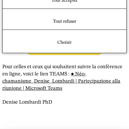
Tout accepter
Date : mardi 10 février 2026
Horaire : 16h00–18h00
Lieu : Maison des Sciences de l’Homme (MSH), salle 26
Tout refuser
Titre de la conférence :
Le néo-chamanisme comme
Choisir
forme d’animisme occidental
Pour celles et ceux qui souhaitent suivre la conférence
en ligne, voici le lien TEAMS :
Néo-
chamanisme_Denise_Lombardi | Partecipazione alla
riunione | Microsoft Teams
Denise Lombardi PhD