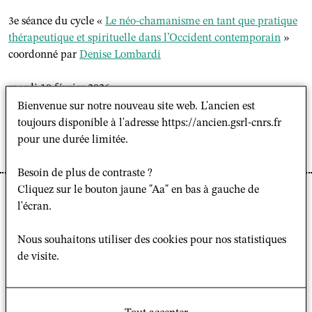
3e séance du cycle «
Le néo-chamanisme en tant que pratique
thérapeutique et spirituelle dans l’Occident contemporain
»
coordonné par
Denise Lombardi
mardi 10 février 2026
16:00–18:00
Bienvenue sur notre nouveau site web. L'ancien est
Maison des Sciences de l’Homme (MSH), salle 26
toujours disponible à l'adresse https://ancien.gsrl-cnrs.fr
pour une durée limitée.
Lien d’accès visioconférence
Besoin de plus de contraste ?
Cliquez sur le bouton jaune "Aa" en bas à gauche de
Chères et chers collègues,
l'écran.
J’ai le plaisir de vous annoncer la troisième conférence
Nous souhaitons utiliser des cookies pour nos statistiques
du cycle « Le néo-chamanisme en tant que pratique
de visite.
thérapeutique et spirituelle dans l’Occident
contemporain ».