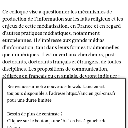
Ce colloque vise à questionner les mécanismes de
production de l’information sur les faits religieux et les
enjeux de cette médiatisation, en France et en regard
d’autres pratiques médiatiques, notamment
européennes. Il s’intéresse aux grands médias
d’information, tant dans leurs formes traditionnelles
que numériques. Il est ouvert aux chercheurs, post-
doctorants, doctorants français et étrangers, de toutes
disciplines. Les propositions de communication,
rédigées en français ou en anglais, devront indiquer :
NOM, Prénom, adresse électronique, statut et
Bienvenue sur notre nouveau site web. L'ancien est
institution d’attache du ou des auteurs. Elles
toujours disponible à l'adresse https://ancien.gsrl-cnrs.fr
préciseront l’axe, éventuellement les axes, dans
pour une durée limitée.
lesquelles elles s’inscrivent. Elles compteront au
maximum 3000 signes (espaces compris).
Besoin de plus de contraste ?
Cliquez sur le bouton jaune "Aa" en bas à gauche de
Elles devront être aux formats .rtf ou .doc. La date
l'écran.