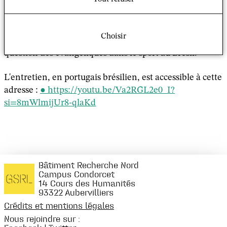
Gênes, titulaire d'un diplôme postdoctoral en Sciences
Religieuses à l'Ephe-Psl et docteur associé au GSRL, a
participé au podcast « Discípulos : Graças a Deus » de la
Choisir
Radio nationale brésilienne « Guarda – Chuva » sur la
question des évangéliques dans le sport au Brésil.
L'entretien, en portugais brésilien, est accessible à cette
adresse :
https://youtu.be/Va2RGL2e0_I?
si=8mWlmijUr8-qlaKd
Bâtiment Recherche Nord
Campus Condorcet
14 Cours des Humanités
93322 Aubervilliers
Crédits et mentions légales
Nous rejoindre sur :