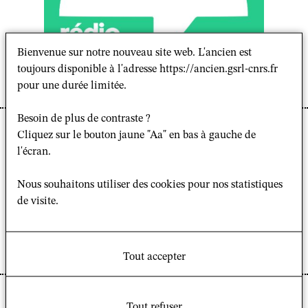
Bienvenue sur notre nouveau site web. L'ancien est
toujours disponible à l'adresse https://ancien.gsrl-cnrs.fr
pour une durée limitée.
Besoin de plus de contraste ?
« A investida evangélica no esporte »
Cliquez sur le bouton jaune "Aa" en bas à gauche de
l'écran.
Claude Pet
rognan
i
Nous souhaitons utiliser des cookies pour nos statistiques
dans l’émission « Discípulos : Graças a Deus » du 24 février
de visite.
2026
radio
Guarda Chuva
Tout accepter
Page de l’émission
Claude Petrognani
, anthropologue à l’Université de
Tout refuser