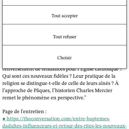
dans
The Conversation
sur les dynamiques actuelles du
catholicisme.
Tout accepter
Extrait
Tout refuser
"Alors que les vocations de prêtres sont en crise et que
la fréquentation des messes recule depuis des
décennies, le nombre de baptêmes connaîtrait une
Choisir
augmentation significative. Faut-il y voir un
renversement de tendances pour l’Église catholique ?
Qui sont ces nouveaux fidèles ? Leur pratique de la
religion se distingue-t-elle de celle de leurs aînés ? À
l’approche de Pâques, l’historien Charles Mercier
remet le phénomène en perspective."
Page de l'entretien :
https://theconversation.com/entre-baptemes-
dadultes-influenceurs-et-retour-des-rites-les-nouveaux-