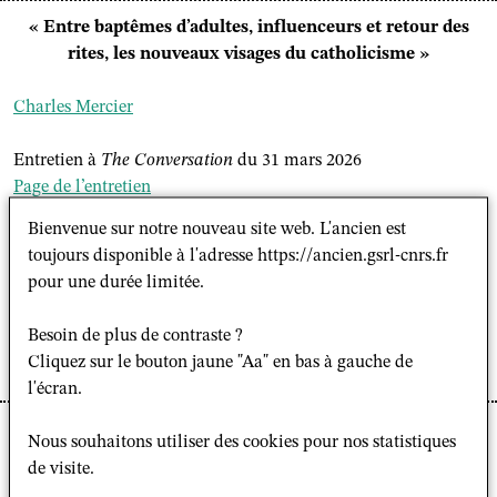
« Entre baptêmes d’adultes, influenceurs et retour des
rites, les nouveaux visages du catholicisme »
Charles Mercier
Entretien à
The Conversation
du 31 mars 2026
Page de l’entretien
Bienvenue sur notre nouveau site web. L'ancien est
Mercier, Charles et Portier, Philippe.
Les jeunes et leur laïcité
.
toujours disponible à l'adresse https://ancien.gsrl-cnrs.fr
Paris : Presses de Sciences Po (coll. « Essai »), 290 p., 2025
pour une durée limitée.
(source : https://theconversation.com/entre-baptemes-
Besoin de plus de contraste ?
dadultes-influenceurs-et-retour-des-rites-les-nouveaux-visages-
Cliquez sur le bouton jaune "Aa" en bas à gauche de
du-catholicisme-279502)
l'écran.
À l'occasion des fêtes de Pâques, marquées chez les
Nous souhaitons utiliser des cookies pour nos statistiques
catholiques par des célébrations en forte hausse de
de visite.
baptêmes d'adultes,
Charles Mercier
a été interviewé