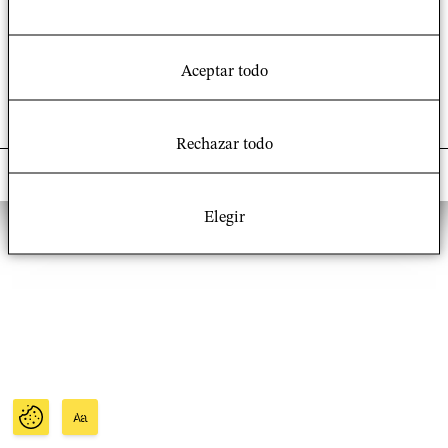
Logotipo del GSRL
Unirse a nosotros en:
Facebook | LinkedIn | Twitter
Aceptar todo
Rechazar todo
© 2021 – UMR 8582 Grupo Sociedades, Religiones,
Laicidad
Elegir
Aa