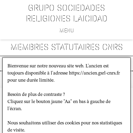
GRUPO SOCIEDADES
RELIGIONES LAICIDAD
MENU
MEMBRES STATUTAIRES CNRS
RECHERCHER DANS LE SITE
Bienvenue sur notre nouveau site web. L'ancien est
toujours disponible à l'adresse https://ancien.gsrl-cnrs.fr
pour une durée limitée.
Bâtiment Recherche Nord
Besoin de plus de contraste ?
Campus Condorcet
Cliquez sur le bouton jaune "Aa" en bas à gauche de
14 Cours des Humanités
l'écran.
93322 Aubervilliers
Créditos y avisos legales
Mapa del sitio
Nous souhaitons utiliser des cookies pour nos statistiques
Descargas:
de visite.