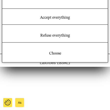
Campus Condorcet
14 Cours des Humanités
93322 Aubervilliers
Credits and legal notices
Accept everything
Site map
Downloads:
GSRL logo
Refuse everything
Choose
© 2021 – UMR 8582 Group Societies, Religions,
Laicities (GSRL)
Aa