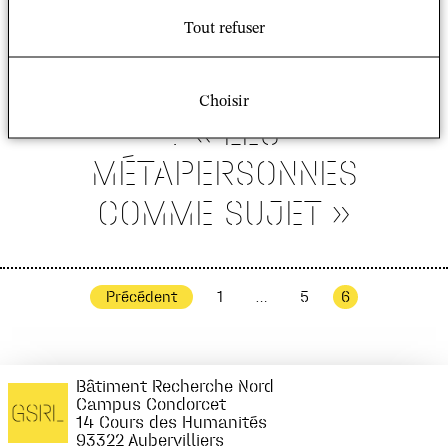
Séminaires de recherche
Tout refuser
du GSRL
ATELIER DE RECHERCHE
Choisir
: « LES
MÉTAPERSONNES
COMME SUJET »
Précédent
1
…
5
6
Navigation
des
articles
Bâtiment Recherche Nord
Campus Condorcet
14 Cours des Humanités
93322 Aubervilliers