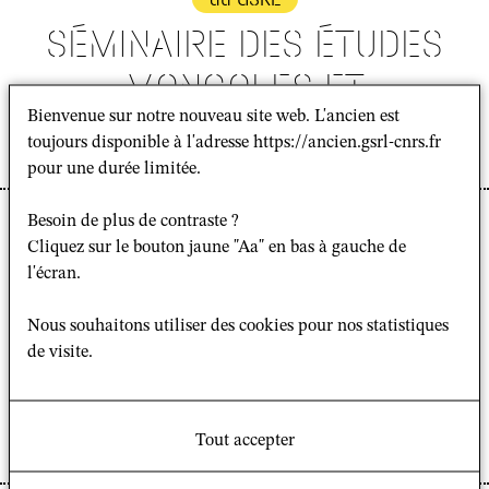
SÉMINAIRE DES ÉTUDES
MONGOLES ET
Bienvenue sur notre nouveau site web. L'ancien est
SIBÉRIENNES
toujours disponible à l'adresse https://ancien.gsrl-cnrs.fr
pour une durée limitée.
Archives des activités
Besoin de plus de contraste ?
scientifiques du GSRL
Cliquez sur le bouton jaune "Aa" en bas à gauche de
l'écran.
PROGRAMME 2023-24
DU SÉMINAIRE EPHE :«
Nous souhaitons utiliser des cookies pour nos statistiques
de visite.
LES MÉTAPERSONNES
COMME SUJETS »
Tout accepter