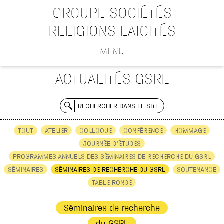
GROUPE SOCIÉTÉS
RELIGIONS LAÏCITÉS
MENU
ACTUALITÉS GSRL
RECHERCHER DANS LE SITE
TOUT
ATELIER
COLLOQUE
CONFÉRENCE
HOMMAGE
JOURNÉE D'ÉTUDES
PROGRAMMES ANNUELS DES SÉMINAIRES DE RECHERCHE DU GSRL
SÉMINAIRES
SÉMINAIRES DE RECHERCHE DU GSRL
SOUTENANCE
TABLE RONDE
Séminaires de recherche
du GSRL