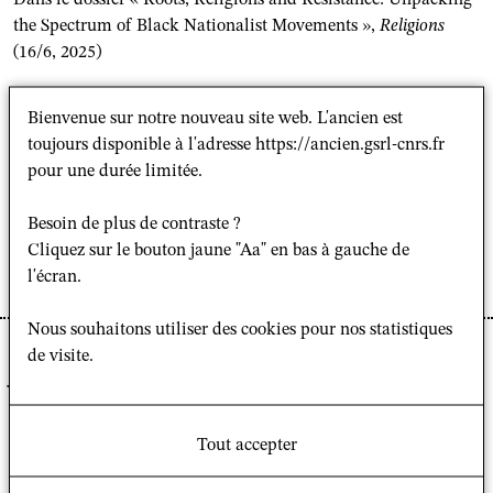
the Spectrum of Black Nationalist Movements »,
Religions
(16/6, 2025)
Page de la contribution
Bienvenue sur notre nouveau site web. L'ancien est
toujours disponible à l'adresse https://ancien.gsrl-cnrs.fr
Mokoko Gampiot, Aurélien. « The Emergence of Black Jews
pour une durée limitée.
in France » dans
Religions
(16/6, 2025) « Roots, Religions and
Resistance: Unpacking the Spectrum of Black Nationalist
Besoin de plus de contraste ?
Movements ». Bâle : MDPI, 2025
Cliquez sur le bouton jaune "Aa" en bas à gauche de
l'écran.
(source : https://www.mdpi.com/2077-1444/16/6/788)
Nous souhaitons utiliser des cookies pour nos statistiques
Aurélien Mokoko Gampiot
a contribué au numéro de
de visite.
juin 2025 de la revue
Religions
(16/6)
.
Son article, fruit de quinze ans de terrain, analyse
Tout accepter
l'émergence en France de la communauté des juifs
noirs, et ses modalités de construction identitaire ainsi