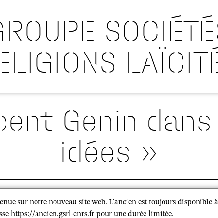
GROUPE SOCIÉTÉ
ELIGIONS LAÏCIT
ncent Genin dans
idées »
dias
enue sur notre nouveau site web. L'ancien est toujours disponible à
À l'occasion de la sortie 
sse https://ancien.gsrl-cnrs.fr pour une durée limitée.
Genin
a publié un article 