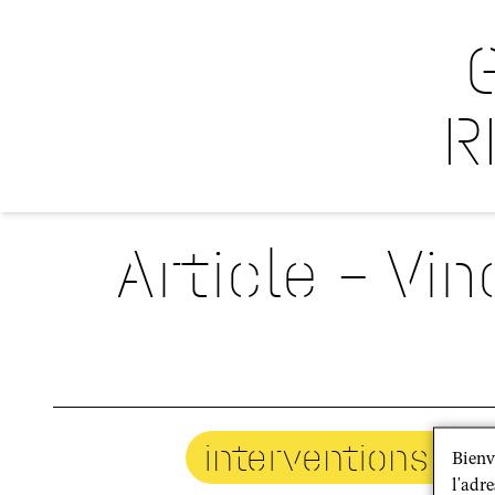
R
Article – Vi
interventions mé
Bienv
l'adre