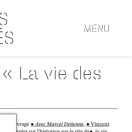
S
MENU
ÉS
 « La vie des
de son ouvrage
Avec Marcel Detienne
,
Vincent
très complet sur l'historien sur le site de
la vie