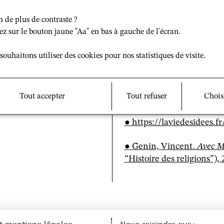
des idées
. Il y revient sur
n de plus de contraste ?
de l'intellectuel.
ez sur le bouton jaune "Aa" en bas à gauche de l'écran.
"Marcel Detienne a contri
souhaitons utiliser des cookies pour nos statistiques de visite.
françaises en pratiquant l
de l’universalisme. Sa pen
comprendre."
Tout accepter
Tout refuser
Chois
L'article est accessible da
https://laviedesidees.
Genin, Vincent.
Avec M
“Histoire des religions”), 