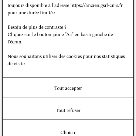
Provence)
Pierre Jean
Luizard
(GSRL) et Anna
toujours disponible à l'adresse https://ancien.gsrl-cnrs.fr
pour une durée limitée.
Bozzo (Univ Roma Tre) lancent un appel à
communication pour le colloque international :
Besoin de plus de contraste ?
Des Printemps arabes à
Cliquez sur le bouton jaune "Aa" en bas à gauche de
l'écran.
la remise en cause
des Etats. Les sociétés
Nous souhaitons utiliser des cookies pour nos statistiques
civiles face à la
de visite.
résurgence des logiques segmentaires.
qui se déroulera à Rome les 23 et 24 avril 2015. Les
Tout accepter
propositions de communication, rédigées en français ou
en anglais, d’environ 1500 signes, devront parvenir
avant le 31 octobre 2014, accompagnées d’une brève
Tout refuser
biographie de l’auteur-e (350 signes environ) aux deux
adresses suivantes : a.bozzo09@gmail.com
Choisir
luizardpj@wanadoo.fr